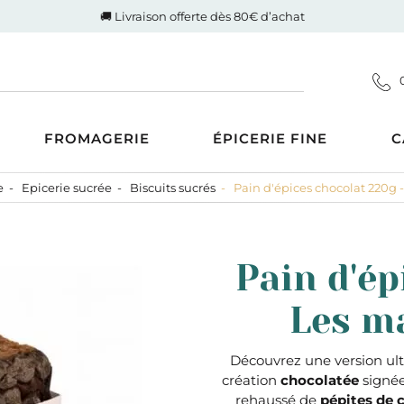
🚚 Livraison offerte dès 80€ d’achat
FROMAGERIE
ÉPICERIE FINE
C
e
Epicerie sucrée
Biscuits sucrés
Pain d'épices chocolat 220g -
Coupes
d'Auvergne-Rhône-Alpes
ucrée
Gigot de Drôme-Ardèche
s AOP
Côte de boeuf Charolaise
 et compotes
Pain d'ép
es au Lait Cru
Poulet fermier de Quentin
ntrecôte
tiner
Nos saucisses maison
Les ma
usions
Cognac Et Calvados
ranolas et mueslis
, Liqueur Et Crème
ognes, biscottes et pains
Découvrez une version ult
création
chocolatée
signé
crés
zcal Et Cachaca
rehaussé de
pépites de 