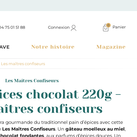
0
Panier
Connexion
04 75 01 51 88
Notre histoire
Magazine
AVE
 Les maîtres confiseurs
Les Maîtres Confiseurs
ices chocolat 220g -
îtres confiseurs
ra gourmande du traditionnel pain d’épices avec cette
e
Les Maîtres Confiseurs
. Un
gâteau moelleux au miel
,
Boutique à Montélimar & Epicerie fine en ligne
chocolat fondantes
, aux parfums d’épices douces. Un