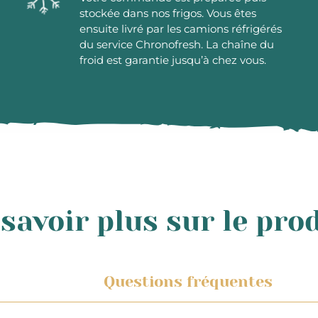
stockée dans nos frigos. Vous êtes
ensuite livré par les camions réfrigérés
du service Chronofresh. La chaîne du
froid est garantie jusqu’à chez vous.
savoir plus sur le pro
Questions fréquentes