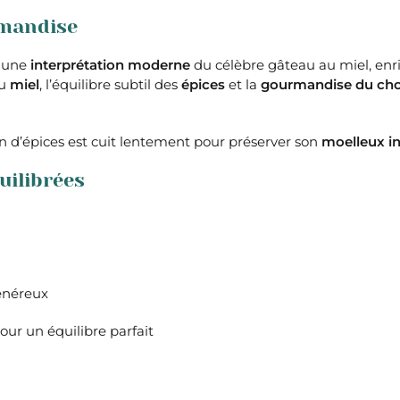
rmandise
 une
interprétation moderne
du célèbre gâteau au miel, enr
du
miel
, l’équilibre subtil des
épices
et la
gourmandise du cho
in d’épices est cuit lentement pour préserver son
moelleux i
uilibrées
généreux
our un équilibre parfait