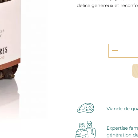
serie et préparations pour dessert
délice généreux et réconfo
confiseries
arines
ocolats chauds
Viande de qua
Expertise fam
génération de