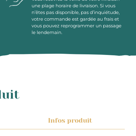
une plage horaire de livraison. Si vous
n’êtes pas disponible, pas d’inquiétude,
votre commande est gardée au frais et
vous pouvez reprogrammer un passage
le lendemain.
duit
Infos produit