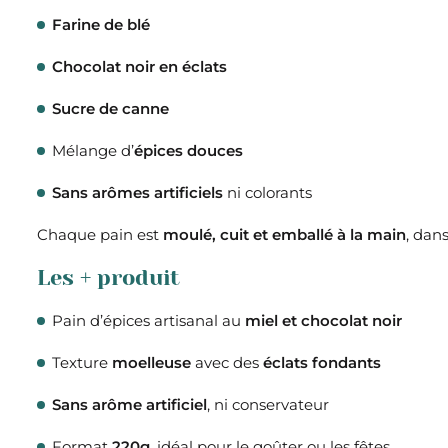
Farine de blé
Chocolat noir en éclats
Sucre de canne
Mélange d’
épices douces
Sans arômes artificiels
ni colorants
Chaque pain est
moulé, cuit et emballé à la main
, dan
Les + produit
Pain d’épices artisanal au
miel et chocolat noir
Texture
moelleuse
avec des
éclats fondants
Sans arôme artificiel
, ni conservateur
Format
220g
, idéal pour le goûter ou les fêtes