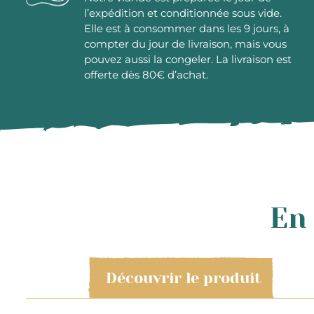
l’expédition et conditionnée sous vide.
Elle est à consommer dans les 9 jours, à
compter du jour de livraison, mais vous
pouvez aussi la congeler. La livraison est
offerte dès 80€ d’achat.
En 
Découvrir le produit