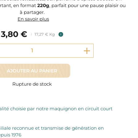
Fromager Affineurs depuis plus de 45 ans
rtant, en format
Découvrez + de 3000 références disponibles
220g
, parfait pour une pause plaisir ou
Sélection dans les fermes locales depuis 1976
à partager.
Découvrez notre sélection de Fromages livrés en 24h
En savoir plus
Découvrir notre savoir-faire de maquignon
Sélection par notre sommelier
3,80 €
17,27 € Kg
i
Découvrir
AJOUTER AU PANIER
Rupture de stock
lité choisie par notre maquignon en circuit court
iliale reconnue et transmise de génération en
puis 1976