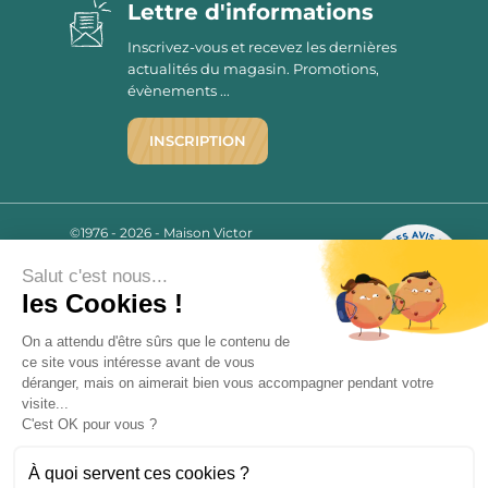
Lettre d'informations
Inscrivez-vous et recevez les dernières
actualités du magasin. Promotions,
évènements ...
INSCRIPTION
©1976 - 2026 - Maison Victor
Qui sommes-nous ?
9.7
/10
Salut c'est nous...
Mentions légales
2780 AVIS
les Cookies !
C.G.V.
Politique de confidentialité
On a attendu d'être sûrs que le contenu de
FAQ
ce site vous intéresse avant de vous
Livraisons
déranger, mais on aimerait bien vous accompagner pendant votre
visite...
C'est OK pour vous ?
Paiement sécurisé
À quoi servent ces cookies ?