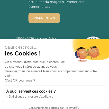
actualités du magasin. Promotions,
évènements ...
INSCRIPTION
©1976 - 2026 - Maison Victor
Qui sommes-nous ?
9.7
/10
Salut c'est nous...
Mentions légales
2780 AVIS
les Cookies !
C.G.V.
Politique de confidentialité
On a attendu d'être sûrs que le contenu de
FAQ
ce site vous intéresse avant de vous
déranger, mais on aimerait bien vous accompagner pendant votre
Livraisons
visite...
C'est OK pour vous ?
Paiement sécurisé
À quoi servent ces cookies ?
Statistiques et mesure d'audience
« L’abus d’alcool est dangereux pour la santé, à consommer avec
Consentements certifiés par
modération. La vente d’alcool est strictement interdite aux mineurs.