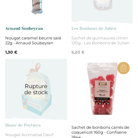
Loire
Bonbons
Arnaud Soubeyran
Les Bonbons de Julien
Nougat caramel beurre salé
Sachet de guimauves citron
22g - Arnaud Soubeyran
120g - Les Bonbons de Julien
1,30 €
6,20 €
Rupture
de stock
Diane de Poytiers
Sachet de bonbons carrés de
coquelicot 160g - Confiserie
Nougat Aromatisé Oeuf
1844