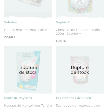
Loire
Bonbons
Sabaton
Sophie M
Boite 8 marrons nus - Sabaton
Conserve de Douceurs Paris
200g - Sophie M
22,40 €
11,10 €
Rupture
Rupture
de stock
de stock
Diane de Poytiers
Les Bonbons de Julien
Nougat de Montélimar Tendre
Sachet de guimauves citron