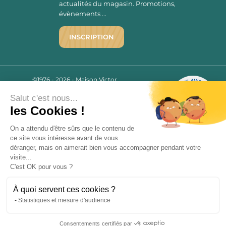
actualités du magasin. Promotions,
évènements ...
INSCRIPTION
©1976 - 2026 - Maison Victor
Qui sommes-nous ?
9.7
/10
Salut c'est nous...
Mentions légales
2779 AVIS
les Cookies !
C.G.V.
Politique de confidentialité
On a attendu d'être sûrs que le contenu de
FAQ
ce site vous intéresse avant de vous
déranger, mais on aimerait bien vous accompagner pendant votre
Livraisons
visite...
C'est OK pour vous ?
Paiement sécurisé
À quoi servent ces cookies ?
Statistiques et mesure d'audience
« L’abus d’alcool est dangereux pour la santé, à consommer avec
Consentements certifiés par
modération. La vente d’alcool est strictement interdite aux mineurs.