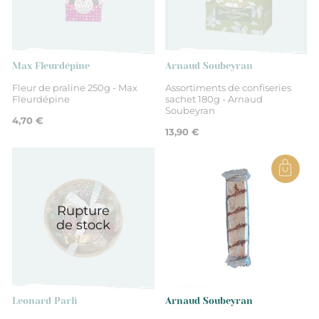
Sarthe
Meringues
Max Fleurdépine
Arnaud Soubeyran
Fleur de praline 250g - Max
Assortiments de confiseries
Fleurdépine
sachet 180g - Arnaud
Soubeyran
4,70 €
13,90 €
Rupture
de stock
Leonard Parli
Arnaud Soubeyran