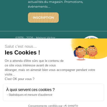
actualités du magasin. Promotions,
évènements ...
INSCRIPTION
©1976 - 2026 - Maison Victor
Qui sommes-nous ?
9.7
/10
Salut c'est nous...
Mentions légales
2780 AVIS
les Cookies !
C.G.V.
Politique de confidentialité
On a attendu d'être sûrs que le contenu de
FAQ
ce site vous intéresse avant de vous
déranger, mais on aimerait bien vous accompagner pendant votre
Livraisons
visite...
C'est OK pour vous ?
Paiement sécurisé
À quoi servent ces cookies ?
Statistiques et mesure d'audience
« L’abus d’alcool est dangereux pour la santé, à consommer avec
Consentements certifiés par
modération. La vente d’alcool est strictement interdite aux mineurs.