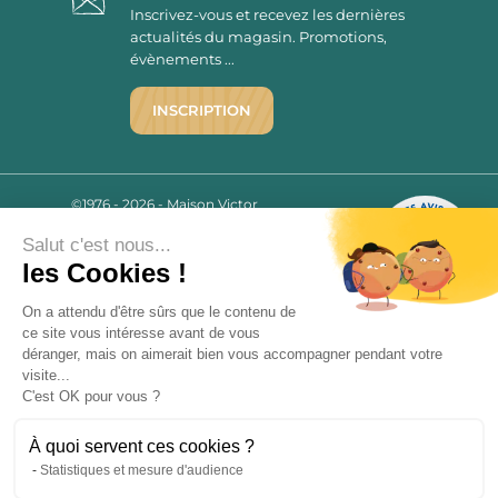
Inscrivez-vous et recevez les dernières
actualités du magasin. Promotions,
évènements ...
INSCRIPTION
©1976 - 2026 - Maison Victor
Qui sommes-nous ?
9.7
/10
Salut c'est nous...
Mentions légales
2780 AVIS
les Cookies !
C.G.V.
Politique de confidentialité
On a attendu d'être sûrs que le contenu de
FAQ
ce site vous intéresse avant de vous
déranger, mais on aimerait bien vous accompagner pendant votre
Livraisons
visite...
C'est OK pour vous ?
Paiement sécurisé
À quoi servent ces cookies ?
Statistiques et mesure d'audience