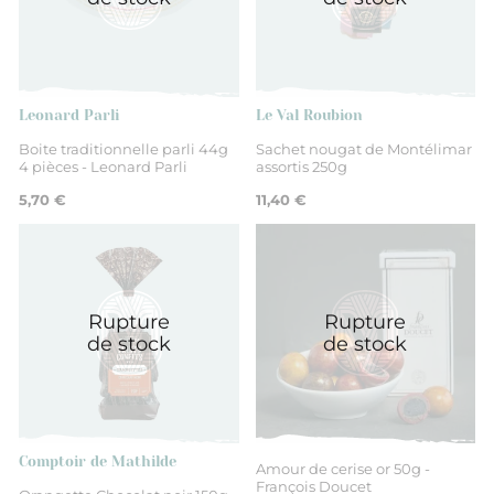
Drôme
Non
Leonard Parli
Le Val Roubion
Boite traditionnelle parli 44g
Sachet nougat de Montélimar
4 pièces - Leonard Parli
assortis 250g
Nougats et calissons
5,70 €
11,40 €
Rupture
Rupture
de stock
de stock
Comptoir de Mathilde
Amour de cerise or 50g -
François Doucet