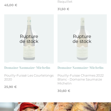
Raquillet
45,00 €
31,50 €
Pinot Noir
Fruité
Rupture
Rupture
de stock
de stock
Sec
75 cl
Domaine Saumaize-Michelin
Domaine Saumaize-Michelin
2020
Pouilly-Fuissé Les Courtelongs
Pouilly-Fuisse Charmes 2022
2020
Blanc - Domaine Saumaize
Michelin
25,90 €
30,60 €