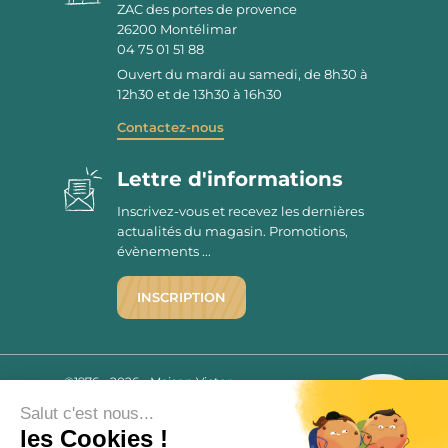
ZAC des portes de provence
26200
Montélimar
04 75 01 51 88
Ouvert du mardi au samedi, de 8h30 à
12h30 et de 13h30 à 16h30
Contactez-nous
Lettre d'informations
Inscrivez-vous et recevez les dernières
actualités du magasin. Promotions,
évènements ...
INSCRIPTION
©1976 - 2026 - Maison Victor
Qui sommes-nous ?
9.7
Salut c'est nous...
/10
Mentions légales
les Cookies !
2779 AVIS