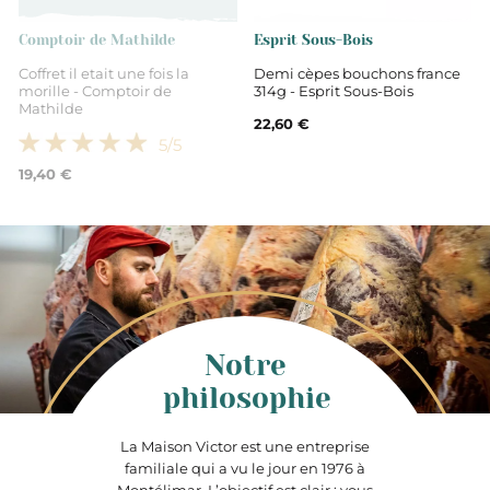
Comptoir de Mathilde
Esprit Sous-Bois
Coffret il etait une fois la
Demi cèpes bouchons france
morille - Comptoir de
314g - Esprit Sous-Bois
Mathilde
22,60 €
5
/5
19,40 €
Notre
philosophie
La Maison Victor est une entreprise
familiale qui a vu le jour en 1976 à