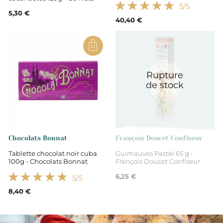
5
/5
5,30 €
40,40 €
Rupture
de stock
Chocolats Bonnat
François Doucet Confiseur
Tablette chocolat noir cuba
Guimauves Pastel 65 g -
100g - Chocolats Bonnat
François Doucet Confiseur
6,25 €
5
/5
8,40 €