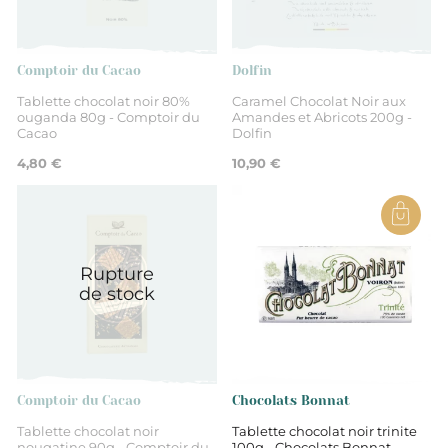
Drôme
Non
Comptoir du Cacao
Dolfin
Tablette chocolat noir 80%
Caramel Chocolat Noir aux
ouganda 80g - Comptoir du
Amandes et Abricots 200g -
Chocolat à pâtisser
Cacao
Dolfin
4,80 €
10,90 €
Chocolat au lait
Rupture
de stock
Comptoir du Cacao
Chocolats Bonnat
Tablette chocolat noir
Tablette chocolat noir trinite
nougatine 90g - Comptoir du
100g - Chocolats Bonnat