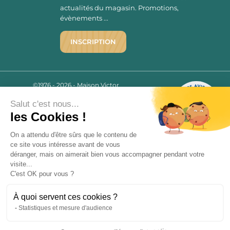
actualités du magasin. Promotions,
évènements ...
INSCRIPTION
©1976 - 2026 - Maison Victor
Qui sommes-nous ?
9.7
/10
Salut c'est nous...
Mentions légales
2780 AVIS
les Cookies !
C.G.V.
Politique de confidentialité
On a attendu d'être sûrs que le contenu de
FAQ
ce site vous intéresse avant de vous
déranger, mais on aimerait bien vous accompagner pendant votre
Livraisons
visite...
C'est OK pour vous ?
Paiement sécurisé
À quoi servent ces cookies ?
Statistiques et mesure d'audience
« L’abus d’alcool est dangereux pour la santé, à consommer avec