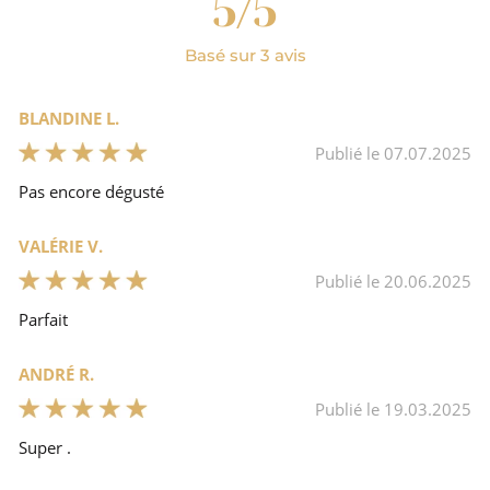
5/5
Basé sur 3 avis
Beurre de cacao, sucre, poudre de lait.
BLANDINE L.
Non
Publié le 07.07.2025
Pas encore dégusté
Tablettes de chocolat
VALÉRIE V.
Chocolat blanc
Publié le 20.06.2025
Parfait
ANDRÉ R.
Publié le 19.03.2025
Super .