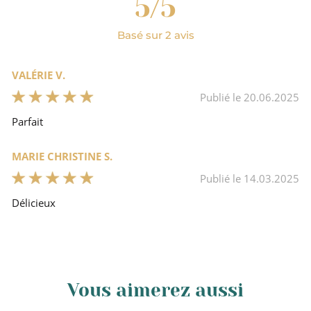
5/5
Basé sur 2 avis
Cacao, beurre de cacao, sucre.
VALÉRIE V.
Non
Publié le 20.06.2025
Parfait
Tablettes de chocolat
MARIE CHRISTINE S.
Chocolat noir
Publié le 14.03.2025
Délicieux
Vous aimerez aussi