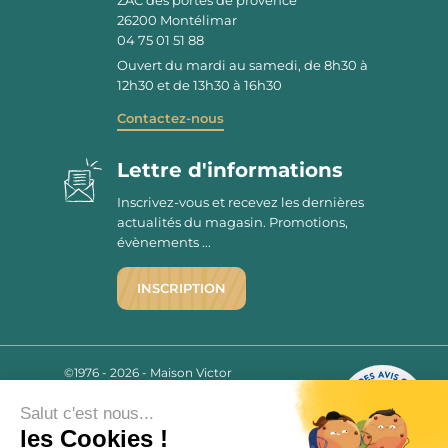
26200
Montélimar
04 75 01 51 88
Ouvert du mardi au samedi, de 8h30 à
12h30 et de 13h30 à 16h30
Contactez-nous
Lettre d'informations
Inscrivez-vous et recevez les dernières
actualités du magasin. Promotions,
évènements ...
INSCRIPTION
©1976 - 2026 - Maison Victor
Qui sommes-nous ?
9.7
/10
Salut c'est nous...
Mentions légales
2780 AVIS
les Cookies !
C.G.V.