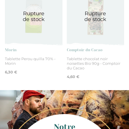
Rupture
Rupture
de stock
de stock
Morin
Comptoir du Cacao
Tablette Perou quilla 70% -
Tablette chocolat noir
Morin
noisettes Bio 90g - Comptoir
du Cacao
6,30 €
4,60 €
Notre