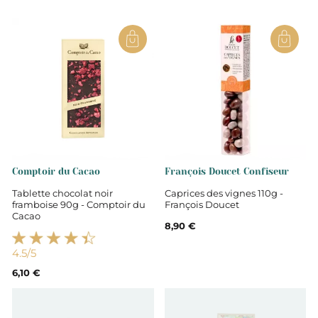
Comptoir du Cacao
François Doucet Confiseur
Tablette chocolat noir
Caprices des vignes 110g -
framboise 90g - Comptoir du
François Doucet
Cacao
8,90 €
4.5
/5
6,10 €