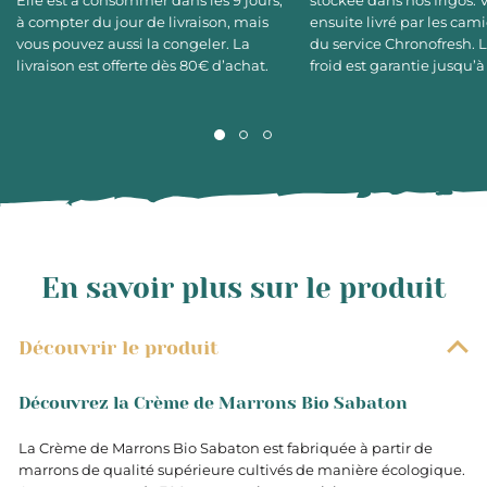
Elle est à consommer dans les 9 jours,
stockée dans nos frigos. 
à compter du jour de livraison, mais
ensuite livré par les cami
vous pouvez aussi la congeler. La
du service Chronofresh. 
livraison est offerte dès 80€ d’achat.
froid est garantie jusqu’à
En savoir plus sur le produit
Découvrir le produit
Découvrez la Crème de Marrons Bio Sabaton
La Crème de Marrons Bio Sabaton est fabriquée à partir de
marrons de qualité supérieure cultivés de manière écologique.