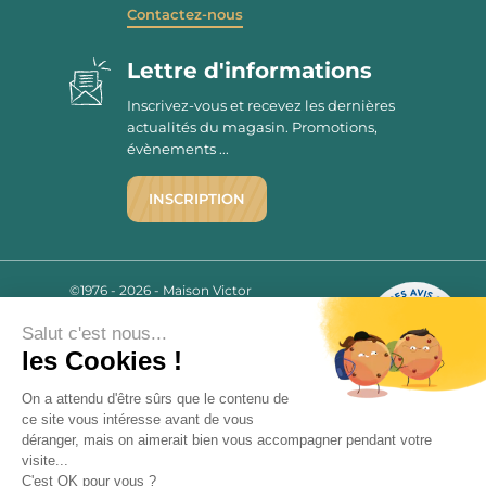
Contactez-nous
Lettre d'informations
Inscrivez-vous et recevez les dernières
actualités du magasin. Promotions,
évènements ...
INSCRIPTION
©1976 - 2026 - Maison Victor
Qui sommes-nous ?
9.7
/10
Salut c'est nous...
Mentions légales
2780 AVIS
les Cookies !
C.G.V.
Politique de confidentialité
On a attendu d'être sûrs que le contenu de
FAQ
ce site vous intéresse avant de vous
Livraisons
déranger, mais on aimerait bien vous accompagner pendant votre
visite...
C'est OK pour vous ?