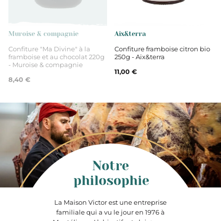
Muroise & compagnie
Aix&terra
Confiture "Ma Divine" à la
Confiture framboise citron bio
framboise et au chocolat 220g
250g - Aix&terra
- Muroise & compagnie
11,00 €
8,40 €
Notre
philosophie
La Maison Victor est une entreprise
familiale qui a vu le jour en 1976 à