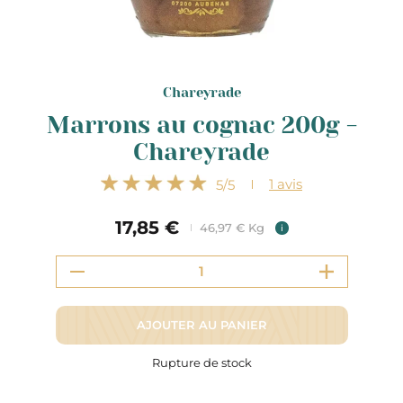
Chareyrade
Marrons au cognac 200g -
Chareyrade
1
avis
5
/5
17,85 €
46,97 € Kg
i
AJOUTER AU PANIER
Rupture de stock