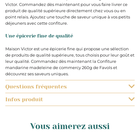
Victor. Commandez dès maintenant pour vous faire livrer ce
produit de qualité supérieure directement chez vous ou en
point relais. Ajoutez une touche de saveur unique à vos petits
déjeuners avec cette confiture.
Une épicerie fine de qualité
Maison Victor est une épicerie fine qui propose une sélection
de produits de qualité supérieure, tous choisis pour leur goût et
leur qualité. Commandez dès maintenant la Confiture
mandarine madeleine de commercy 260g de Favols et
découvrez ses saveurs uniques.
Questions fréquentes
Infos produit
QUELS SONT LES DÉLAIS DE LIVRAISON ?
0.260
Les commandes sont préparées très rapidement. Vous
EST-IL POSSIBLE DE SUIVRE L’EXPÉDITION DE MON COLIS ?
recevrez votre commande dans un délai de 48h à
Vous aimerez aussi
compter de la date d’expédition du colis.
Lorsque vous aurez procédé au paiement de votre
Kg
JE N’AI JAMAIS ENTENDU PARLER DE MAISON VICTOR.
Les préparations de commande se font du mardi au
commande, il vous sera possible de suivre l’avancée de
ÊTES-VOUS VRAIMENT FIABLE ?