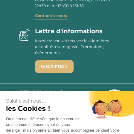
12h30 et de 13h30 à 16h30
Contactez-nous
Lettre d'informations
Inscrivez-vous et recevez les dernières
actualités du magasin. Promotions,
évènements ...
INSCRIPTION
©1976 - 2026 - Maison Victor
Qui sommes-nous ?
9.7
Salut c'est nous...
/10
Mentions légales
les Cookies !
2780 AVIS
C.G.V.
On a attendu d'être sûrs que le contenu de
Politique de confidentialité
ce site vous intéresse avant de vous
FAQ
déranger, mais on aimerait bien vous accompagner pendant votre
Livraisons