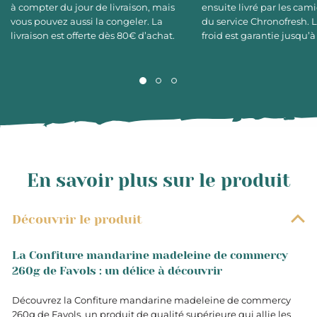
à compter du jour de livraison, mais
ensuite livré par les cami
vous pouvez aussi la congeler. La
du service Chronofresh. 
livraison est offerte dès 80€ d’achat.
froid est garantie jusqu’à
En savoir plus sur le produit
Découvrir le produit
La Confiture mandarine madeleine de commercy
260g de Favols : un délice à découvrir
Découvrez la Confiture mandarine madeleine de commercy
260g de Favols, un produit de qualité supérieure qui allie les