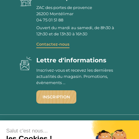
ZAC des portes de provence
26200
Montélimar
04 75 01 51 88
Ouvert du mardi au samedi, de 8h30 à
12h30 et de 13h30 à 16h30
Contactez-nous
Lettre d'informations
Inscrivez-vous et recevez les dernières
actualités du magasin. Promotions,
évènements ...
INSCRIPTION
©1976 - 2026 - Maison Victor
Qui sommes-nous ?
9.7
Salut c'est nous...
/10
les Cookies !
Mentions légales
2780 AVIS