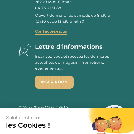
26200
Montélimar
04 75 01 51 88
Ouvert du mardi au samedi, de 8h30 à
12h30 et de 13h30 à 16h30
Contactez-nous
Lettre d'informations
Inscrivez-vous et recevez les dernières
actualités du magasin. Promotions,
évènements ...
INSCRIPTION
©1976 - 2026 - Maison Victor
Qui sommes-nous ?
9.7
/10
Salut c'est nous...
Mentions légales
2780 AVIS
les Cookies !
C.G.V.