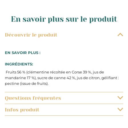
En savoir plus sur le produit
Découvrir le produit
EN SAVOIR PLUS :
INGRÉDIENTS:
Fruits 56 % (clémentine récoltée en Corse 39 %, jus de
mandarine 17 %), sucre de canne 42 %, jus de citron, gélifiant :
pectine (issue de fruits).
Questions fréquentes
Infos produit
QUELS SONT LES DÉLAIS DE LIVRAISON ?
0.340
Les commandes sont préparées très rapidement. Vous