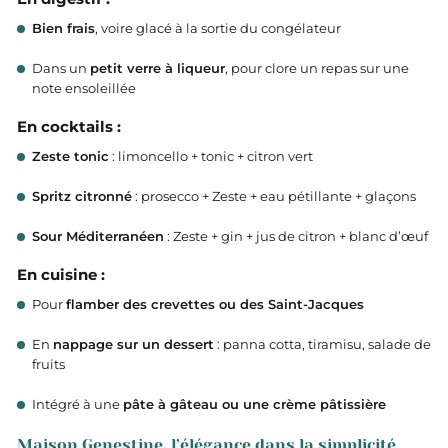
Bien frais
, voire glacé à la sortie du congélateur
Dans un
petit verre à liqueur
, pour clore un repas sur une
note ensoleillée
En cocktails :
Zeste tonic
: limoncello + tonic + citron vert
Spritz citronné
: prosecco + Zeste + eau pétillante + glaçons
Sour Méditerranéen
: Zeste + gin + jus de citron + blanc d’œuf
En cuisine :
Pour
flamber des crevettes ou des Saint-Jacques
En
nappage sur un dessert
: panna cotta, tiramisu, salade de
fruits
Intégré à une
pâte à gâteau ou une crème pâtissière
Maison Genestine, l’élégance dans la simplicité