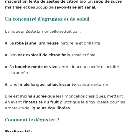
macération lente de zestes de citron bio
, un
sirop de sucre
maîtrisé
, et beaucoup de
savoir-faire artisanal
.
Un concentré d’agrumes et de soleil
La liqueur Zeste Limoncello séduit par :
Sa
robe jaune lumineuse
, naturelle et brillante
Son
nez explosif de citron frais
, zesté et floral
Sa
bouche ronde et vive
, entre douceur sucrée et acidité
citronnée
Une
finale longue, rafraîchissante
, sans amertume
Elle est
moins sucrée
que les limoncellos classiques, mettant
en avant
l’intensité du fruit
plutôt que le sirop. Idéale pour les
amateurs de
liqueurs équilibrées
.
Comment le déguster ?
En digestif :