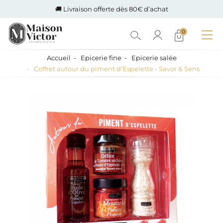
🚚 Livraison offerte dès 80€ d’achat
0
Accueil
Epicerie fine
Epicerie salée
Coffret autour du piment d'Espelette - Savor & Sens