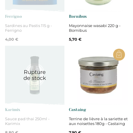
Ferrigno
Bornibus
Sardines au Pastis 115 g -
Mayonnaise wasabi 220 g -
Ferrigno
Bornibus
4,00 €
5,70 €
Rupture
de stock
Karimix
Castaing
Sauce pad thai 250ml -
Terrine de lièvre à la sariette et
Karimix
aux noisettes 180g - Castaing
8,80 €
7,90 €