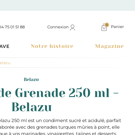
0
Panier
Connexion
04 75 01 51 88
Notre histoire
Magazine
AVE
elazu
Belazu
de Grenade 250 ml -
Belazu
azu 250 ml est un condiment sucré et acidulé, parfait
Élaborée avec des grenades turques mûries à point, elle
Boutique à Montélimar & Epicerie fine en ligne
e à vos marinades, vinaigrettes, tajines et desserts.