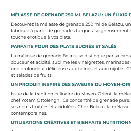
MÉLASSE DE GRENADE 250 ML BELAZU : UN ÉLIXIR 
Découvrez la mélasse de grenade 250 ml de Belazu, un i
fabriqué à partir de grenades turques, soigneusement sé
touche exotique à vos plats.
PARFAITE POUR DES PLATS SUCRÉS ET SALÉS
La mélasse de grenade Belazu se distingue par sa capac
douceur et acidité, sublime les vinaigrettes, marinades e
une profondeur délicieuse aux tajines et aux mijotés. C
et salades de fruits.
UN PRODUIT INSPIRÉ DES SAVEURS DU MOYEN-OR
Issue de la tradition culinaire du Moyen-Orient, la mé
chef Yotam Ottolenghi. Ce concentré de grenade pure, s
ses notes fruitées et acidulées. Chez Belazu, la mélass
contemporaines.
UTILISATIONS CRÉATIVES ET BIENFAITS NUTRITION