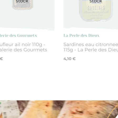
stock
stock
lerie des Gourmets
La Perle des Dieux
fleur ail noir 110g -
Sardines eau citronnee
alerie des Gourmets
115g - La Perle des Die
 €
4,10 €