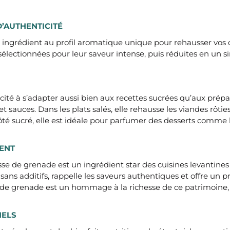
D’AUTHENTICITÉ
ngrédient au profil aromatique unique pour rehausser vos cr
lectionnées pour leur saveur intense, puis réduites en un sir
ité à s’adapter aussi bien aux recettes sucrées qu’aux prépa
t sauces. Dans les plats salés, elle rehausse les viandes rôti
ôté sucré, elle est idéale pour parfumer des desserts comme 
IENT
lasse de grenade est un ingrédient star des cuisines levanti
ans additifs, rappelle les saveurs authentiques et offre un 
e de grenade est un hommage à la richesse de ce patrimoine, 
NELS