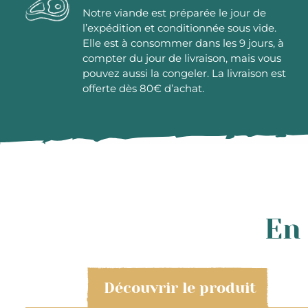
Notre viande est préparée le jour de
l’expédition et conditionnée sous vide.
Elle est à consommer dans les 9 jours, à
compter du jour de livraison, mais vous
pouvez aussi la congeler. La livraison est
offerte dès 80€ d’achat.
En 
Découvrir le produit