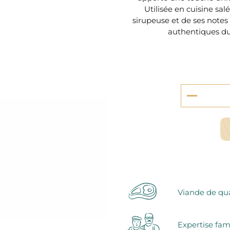
serie et préparations pour dessert
Utilisée en cuisine sal
confiseries
sirupeuse et de ses notes
arines
authentiques du
ocolats chauds
Viande de qua
Expertise fam