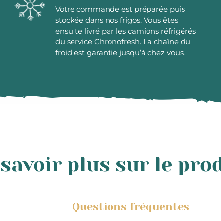
Votre commande est préparée puis
stockée dans nos frigos. Vous êtes
ensuite livré par les camions réfrigérés
du service Chronofresh. La chaîne du
froid est garantie jusqu’à chez vous.
savoir plus sur le pro
Questions fréquentes