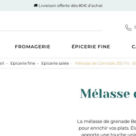
🚚 Livraison offerte dès 80€ d’achat
FROMAGERIE
ÉPICERIE FINE
C
il
Epicerie fine
Epicerie salée
Mélasse de Grenade 250 ml - B
Coupes
d'Auvergne-Rhône-Alpes
ucrée
Gigot de Drôme-Ardèche
s AOP
Côte de boeuf Charolaise
 et compotes
Mélasse 
es au Lait Cru
Poulet fermier de Quentin
ntrecôte
tiner
Nos saucisses maison
usions
Cognac Et Calvados
ranolas et mueslis
, Liqueur Et Crème
ognes, biscottes et pains
La mélasse de grenade Bel
pour enrichir vos plats. 
crés
zcal Et Cachaca
apporte une touche uniqu