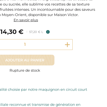
Fromager Affineurs depuis plus de 45 ans
ée ou sucrée, elle sublime vos recettes de sa texture
Découvrez + de 3000 références disponibles
Sélection dans les fermes locales depuis 1976
 fruitées intenses. Un incontournable pour des saveurs
Découvrez notre sélection de Fromages livrés en 24h
 Moyen-Orient, disponible sur Maison Victor.
Découvrir notre savoir-faire de maquignon
Sélection par notre sommelier
En savoir plus
Découvrir
14,30 €
57,20 € L
i
AJOUTER AU PANIER
Rupture de stock
lité choisie par notre maquignon en circuit court
iliale reconnue et transmise de génération en