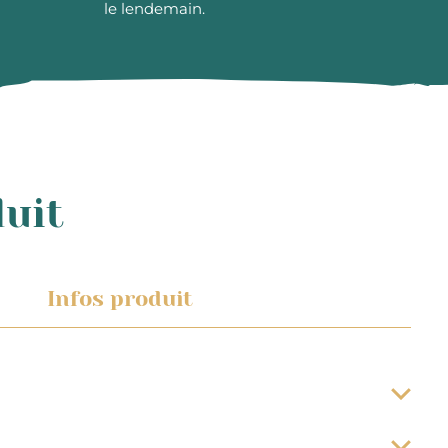
le lendemain.
duit
Infos produit
a date d’expédition du colis. Les préparations de