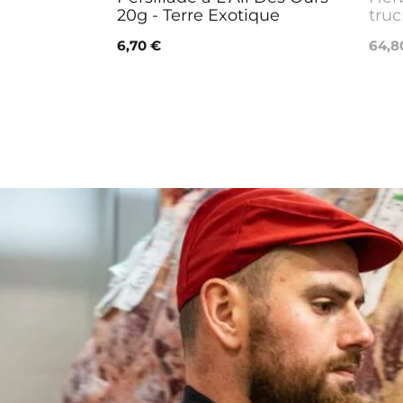
20g - Terre Exotique
truc
6,70 €
64,8