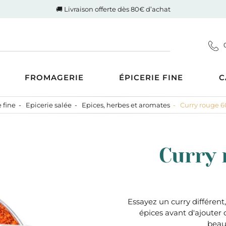
🚚 Livraison offerte dès 80€ d’achat
FROMAGERIE
ÉPICERIE FINE
C
 fine
Epicerie salée
Epices, herbes et aromates
Curry rouge 6
Coupes
d'Auvergne-Rhône-Alpes
ucrée
Gigot de Drôme-Ardèche
s AOP
Côte de boeuf Charolaise
 et compotes
Curry 
es au Lait Cru
Poulet fermier de Quentin
ntrecôte
tiner
Nos saucisses maison
usions
Cognac Et Calvados
ranolas et mueslis
, Liqueur Et Crème
ognes, biscottes et pains
Essayez un curry différent,
épices avant d'ajouter d
crés
zcal Et Cachaca
beau