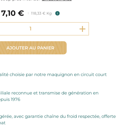
Fromager Affineurs depuis plus de 45 ans
Découvrez + de 3000 références disponibles
Sélection dans les fermes locales depuis 1976
7,10 €
Découvrez notre sélection de Fromages livrés en 24h
118,33 € Kg
i
Découvrir notre savoir-faire de maquignon
Sélection par notre sommelier
Découvrir
AJOUTER AU PANIER
lité choisie par notre maquignon en circuit court
iliale reconnue et transmise de génération en
puis 1976
igérée, avec garantie chaîne du froid respectée, offerte
hat