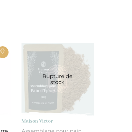
Rupture de
stock
Maison Victor
rre
Assemblage pour pain