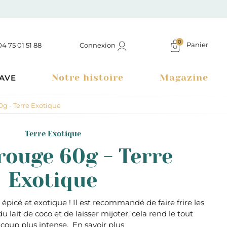
0
Panier
Connexion
04 75 01 51 88
Notre histoire
Magazine
AVE
0g - Terre Exotique
Terre Exotique
rouge 60g - Terre
Exotique
 épicé et exotique ! Il est recommandé de faire frire les
u lait de coco et de laisser mijoter, cela rend le tout
Boutique à Montélimar & Epicerie fine en ligne
coup plus intense.
En savoir plus