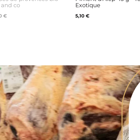
 and co
Exotique
0 €
5,10 €