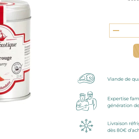
serie et préparations pour dessert
confiseries
arines
ocolats chauds
Viande de qua
Expertise fam
génération de
Livraison réfr
dès 80€ d’ac