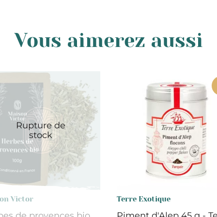
Vous aimerez aussi
Rupture de
stock
on Victor
Terre Exotique
bes de provences bio
Piment d'Alep 45 g - Te