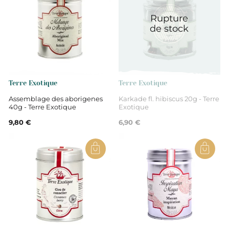
Rupture
Centre-Val de Loire
de stock
Indre-et-Loire
cannelle, anis vert, fenouil, coriandre,
Terre Exotique
Terre Exotique
gingembre, clou de girofle, cardamome verte,
Assemblage des aborigenes
Karkade fl. hibiscus 20g - Terre
muscade, poivre noir.
40g - Terre Exotique
Exotique
9,80 €
6,90 €
Non
Épices