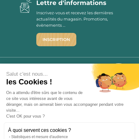
Lettre d'informations
Inscrivez-vous et recevez les dernières
actualités du magasin. Promotions,
évènements ...
INSCRIPTION
©1976 - 2026 - Maison Victor
Qui sommes-nous ?
9.7
Salut c'est nous...
/10
Mentions légales
les Cookies !
2780 AVIS
C.G.V.
On a attendu d'être sûrs que le contenu de
Politique de confidentialité
ce site vous intéresse avant de vous
FAQ
déranger, mais on aimerait bien vous accompagner pendant votre
Livraisons
visite...
C'est OK pour vous ?
Paiement sécurisé
À quoi servent ces cookies ?
Statistiques et mesure d'audience