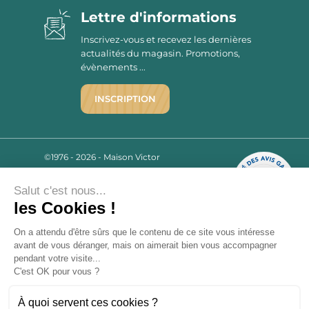
Lettre d'informations
Inscrivez-vous et recevez les dernières
actualités du magasin. Promotions,
évènements ...
INSCRIPTION
©1976 - 2026 - Maison Victor
Qui sommes-nous ?
9.7
/10
Mentions légales
Salut c'est nous...
2780 AVIS
les Cookies !
C.G.V.
Politique de confidentialité
On a attendu d'être sûrs que le contenu de ce site vous intéresse
FAQ
avant de vous déranger, mais on aimerait bien vous accompagner
Livraisons
pendant votre visite...
C'est OK pour vous ?
Paiement sécurisé
À quoi servent ces cookies ?