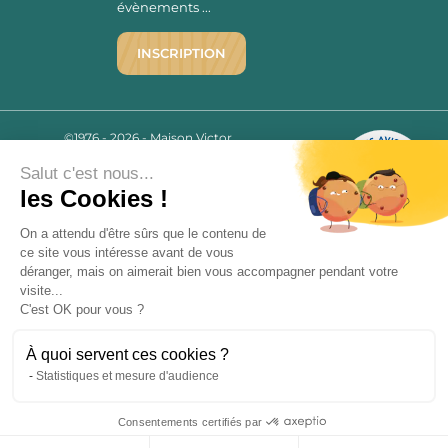
évènements ...
INSCRIPTION
©1976 - 2026 - Maison Victor
Qui sommes-nous ?
9.7
/10
Salut c'est nous...
Mentions légales
2780 AVIS
les Cookies !
C.G.V.
Politique de confidentialité
On a attendu d'être sûrs que le contenu de
FAQ
ce site vous intéresse avant de vous
déranger, mais on aimerait bien vous accompagner pendant votre
Livraisons
visite...
C'est OK pour vous ?
Paiement sécurisé
À quoi servent ces cookies ?
Statistiques et mesure d'audience
« L’abus d’alcool est dangereux pour la santé, à consommer avec
Consentements certifiés par
modération. La vente d’alcool est strictement interdite aux mineurs.
9.7
/10
»
2780 avis