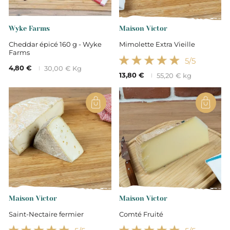
Vache
Wyke Farms
Maison Victor
Cheddar épicé 160 g - Wyke
Mimolette Extra Vieille
Farms
Lait cru
5
/5
4,80 €
30,00 € Kg
13,80 €
55,20 € kg
31
Maison Victor
Maison Victor
Saint-Nectaire fermier
Comté Fruité