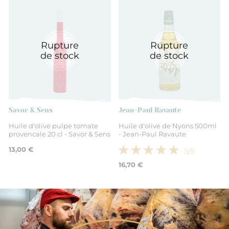
Rupture
Rupture
de stock
de stock
Savor & Sens
Jean-Paul Ravaute
Huile d'olive pulpe tomate
Huile d'olive de Nyons 500ml
provencale 20 cl - Savor & Sens
- Jean-Paul Ravaute
13,00 €
5
/5
16,70 €