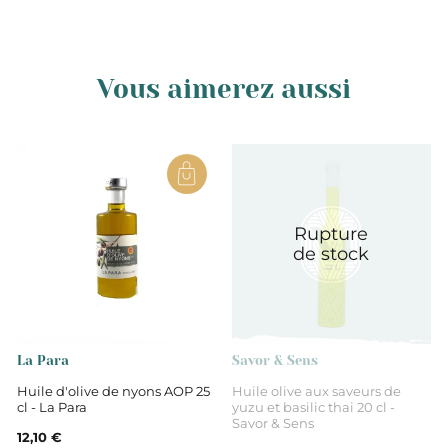
Vous aimerez aussi
Rupture
de stock
La Para
Savor & Sens
Huile d'olive de nyons AOP 25
Huile olive aux saveurs de
cl - La Para
yuzu et basilic thai 20 cl -
Savor & Sens
12,10 €