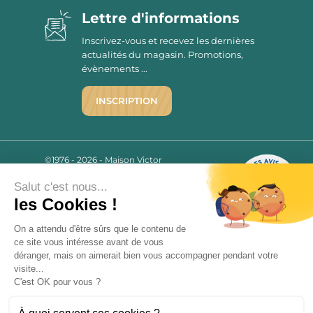
Lettre d'informations
Inscrivez-vous et recevez les dernières
actualités du magasin. Promotions,
évènements ...
INSCRIPTION
©1976 - 2026 - Maison Victor
Qui sommes-nous ?
9.7
/10
Salut c'est nous...
Mentions légales
2780 AVIS
les Cookies !
C.G.V.
Politique de confidentialité
On a attendu d'être sûrs que le contenu de
FAQ
ce site vous intéresse avant de vous
déranger, mais on aimerait bien vous accompagner pendant votre
Livraisons
visite...
C'est OK pour vous ?
Paiement sécurisé