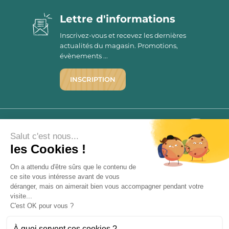
Lettre d'informations
Inscrivez-vous et recevez les dernières
actualités du magasin. Promotions,
évènements ...
INSCRIPTION
©1976 - 2026 - Maison Victor
Qui sommes-nous ?
9.7
Salut c'est nous...
/10
Mentions légales
les Cookies !
2780 AVIS
C.G.V.
On a attendu d'être sûrs que le contenu de
Politique de confidentialité
ce site vous intéresse avant de vous
FAQ
déranger, mais on aimerait bien vous accompagner pendant votre
Livraisons
visite...
C'est OK pour vous ?
Paiement sécurisé
À quoi servent ces cookies ?