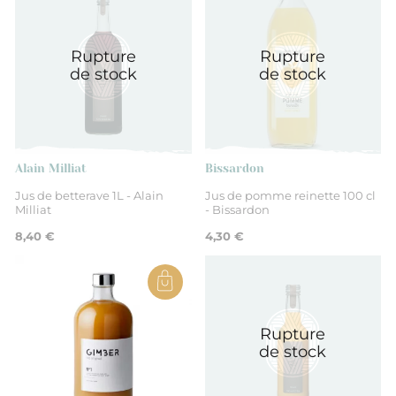
France
Rupture
Rupture
Auvergne Rhône-Alpes
de stock
de stock
Drôme
acide ascorbique
Alain Milliat
Bissardon
Jus de betterave 1L - Alain
Jus de pomme reinette 100 cl
Milliat
- Bissardon
Eau, Pulpe de mangue (41%), Sucre,
Acidifiant
8,40 €
4,30 €
acide citrique, Jus concentré de citron,
Antioxydant
Rupture
de stock
Non