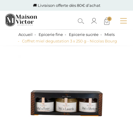
🚚 Livraison offerte dès 80€ d’achat
0
Accueil
Epicerie fine
Epicerie sucrée
Miels
Coffret miel degustation 3 x 250 g - Nicolas Bourg