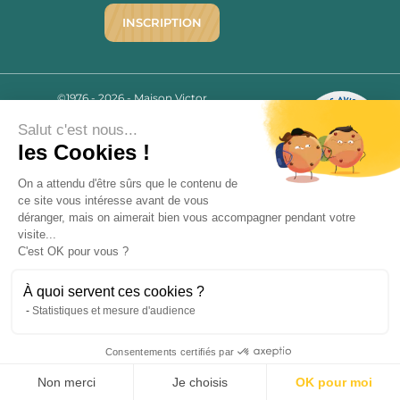
INSCRIPTION
©1976 - 2026 - Maison Victor
Qui sommes-nous ?
9.7
/10
Salut c'est nous...
Mentions légales
2780 AVIS
les Cookies !
C.G.V.
Politique de confidentialité
On a attendu d'être sûrs que le contenu de
FAQ
ce site vous intéresse avant de vous
déranger, mais on aimerait bien vous accompagner pendant votre
Livraisons
visite...
C'est OK pour vous ?
Paiement sécurisé
À quoi servent ces cookies ?
Statistiques et mesure d'audience
« L’abus d’alcool est dangereux pour la santé, à consommer avec
Consentements certifiés par
modération. La vente d’alcool est strictement interdite aux mineurs.
9.7
/10
»
2780 avis
Non merci
Je choisis
OK pour moi