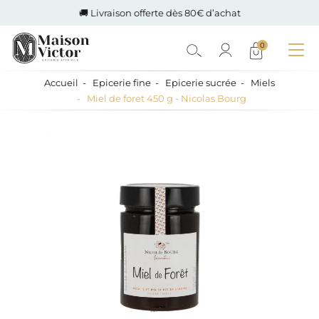
🚚 Livraison offerte dès 80€ d’achat
0
Accueil
Epicerie fine
Epicerie sucrée
Miels
Miel de foret 450 g - Nicolas Bourg