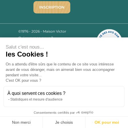
INSCRIPTION
©1976 - 2026 - Maison Victor
Qui sommes-nous ?
9.7
/10
Mentions légales
2779 AVIS
Salut c'est nous...
C.G.V.
les Cookies !
Politique de confidentialité
FAQ
On a attendu d'être sûrs que le contenu de ce site vous intéresse
avant de vous déranger, mais on aimerait bien vous accompagner
Livraisons
pendant votre visite...
C'est OK pour vous ?
Paiement sécurisé
À quoi servent ces cookies ?
Statistiques et mesure d'audience
« L’abus d’alcool est dangereux pour la santé, à consommer avec
Consentements certifiés par
modération. La vente d’alcool est strictement interdite aux mineurs.
9.7
/10
»
2779 avis
Non merci
Je choisis
OK pour moi