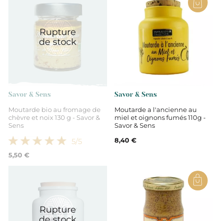
Rupture
de stock
Savor & Sens
Savor & Sens
Moutarde bio au fromage de
Moutarde a l'ancienne au
chèvre et noix 130 g - Savor &
miel et oignons fumés 110g -
Sens
Savor & Sens
8,40 €
5
/5
5,50 €
Rupture
de stock