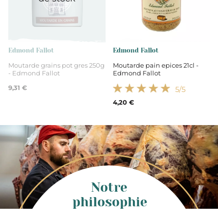
Edmond Fallot
Edmond Fallot
Moutarde grains pot gres 250g
Moutarde pain epices 21cl -
- Edmond Fallot
Edmond Fallot
9,31 €
5
/5
4,20 €
Notre
philosophie