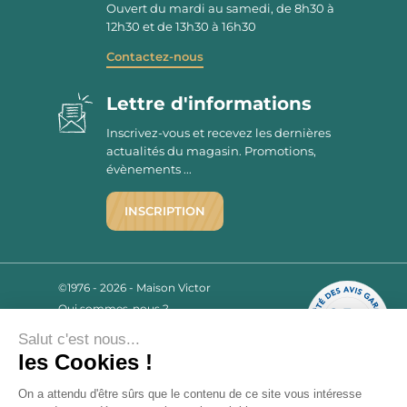
Ouvert du mardi au samedi, de 8h30 à
12h30 et de 13h30 à 16h30
Contactez-nous
Lettre d'informations
Inscrivez-vous et recevez les dernières
actualités du magasin. Promotions,
évènements ...
INSCRIPTION
©1976 - 2026 - Maison Victor
Qui sommes-nous ?
9.7
/10
Mentions légales
2780 AVIS
Salut c'est nous...
C.G.V.
les Cookies !
Politique de confidentialité
FAQ
On a attendu d'être sûrs que le contenu de ce site vous intéresse