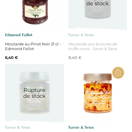
de stock
Val-de-Marne
métabisulfite de potassium
Edmond Fallot
Savor & Sens
Moutarde au Pinot Noir 21 cl -
Moutarde aux brisures de
Edmond Fallot
truffe noire - Savor & Sens
Eau, graines de moutarde, vinaigre,
sel, sucre, acidifiant
6,40 €
8,40 €
acide citrique, épices, conservateur
Rupture
Non
de stock
Moutardes
Savor & Sens
Savor & Sens