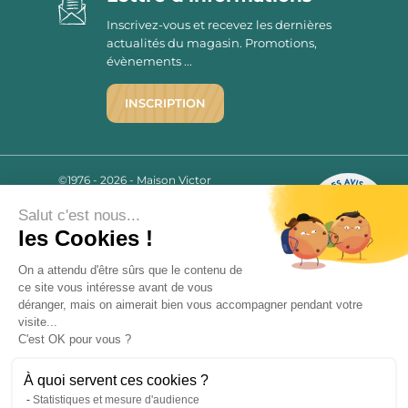
Inscrivez-vous et recevez les dernières
actualités du magasin. Promotions,
évènements ...
INSCRIPTION
©1976 - 2026 - Maison Victor
Qui sommes-nous ?
9.7
/10
Salut c'est nous...
Mentions légales
2780 AVIS
les Cookies !
C.G.V.
Politique de confidentialité
On a attendu d'être sûrs que le contenu de
FAQ
ce site vous intéresse avant de vous
déranger, mais on aimerait bien vous accompagner pendant votre
Livraisons
visite...
C'est OK pour vous ?
Paiement sécurisé
À quoi servent ces cookies ?
Statistiques et mesure d'audience