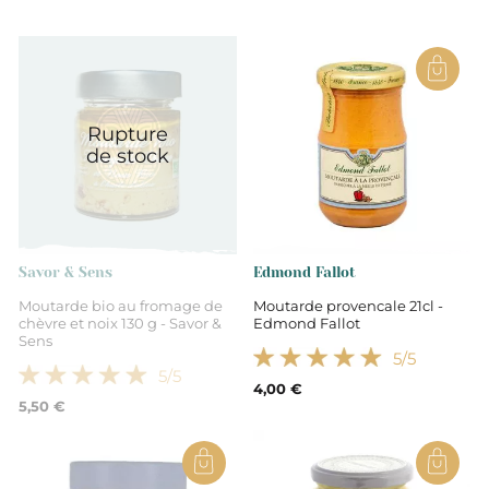
Rupture
de stock
Savor & Sens
Edmond Fallot
Moutarde bio au fromage de
Moutarde provencale 21cl -
chèvre et noix 130 g - Savor &
Edmond Fallot
Sens
5
/5
5
/5
4,00 €
5,50 €