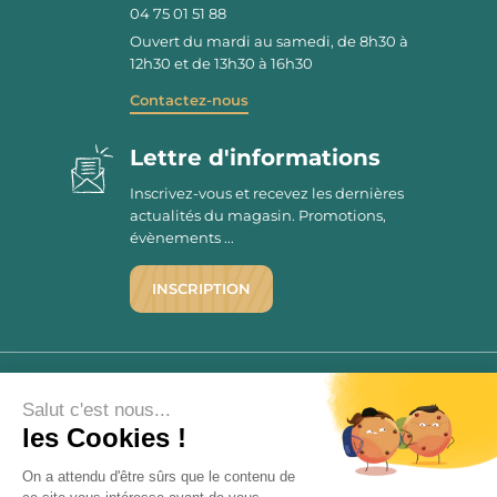
04 75 01 51 88
Ouvert du mardi au samedi, de 8h30 à
12h30 et de 13h30 à 16h30
Contactez-nous
Lettre d'informations
Inscrivez-vous et recevez les dernières
actualités du magasin. Promotions,
évènements ...
INSCRIPTION
©1976 - 2026 - Maison Victor
Qui sommes-nous ?
9.7
Salut c'est nous...
/10
les Cookies !
Mentions légales
2780 AVIS
C.G.V.
On a attendu d'être sûrs que le contenu de
Politique de confidentialité