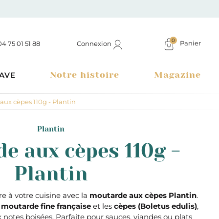
0
Panier
Connexion
04 75 01 51 88
Notre histoire
Magazine
AVE
ux cèpes 110g - Plantin
Plantin
e aux cèpes 110g -
Plantin
re à votre cuisine avec la
moutarde aux cèpes Plantin
.
a
moutarde fine française
et les
cèpes (Boletus edulis)
,
Boutique à Montélimar & Epicerie fine en ligne
otes boisées. Parfaite pour sauces, viandes ou plats