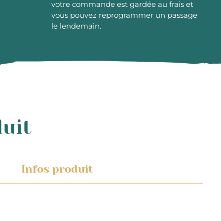
votre commande est gardée au frais et
vous pouvez reprogrammer un passage
le lendemain.
duit
Infos produit