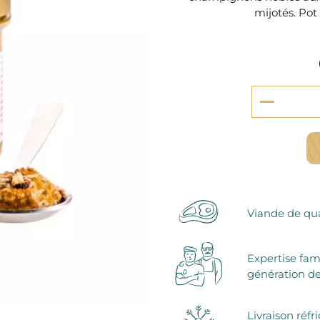
serie et préparations pour dessert
mijotés. Pot
confiseries
arines
ocolats chauds
Viande de qua
Expertise fam
génération de
Livraison réfr