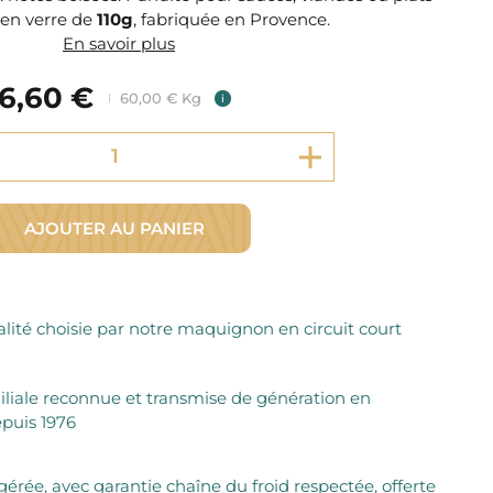
Fromager Affineurs depuis plus de 45 ans
 en verre de
Découvrez + de 3000 références disponibles
110g
, fabriquée en Provence.
Sélection dans les fermes locales depuis 1976
En savoir plus
Découvrez notre sélection de Fromages livrés en 24h
Découvrir notre savoir-faire de maquignon
6,60 €
Sélection par notre sommelier
60,00 € Kg
i
Découvrir
AJOUTER AU PANIER
lité choisie par notre maquignon en circuit court
iliale reconnue et transmise de génération en
puis 1976
igérée, avec garantie chaîne du froid respectée, offerte