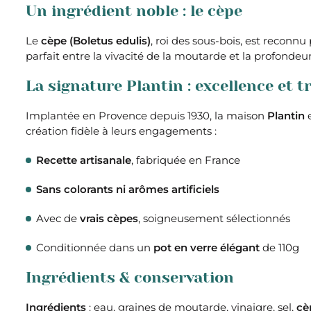
Un ingrédient noble : le cèpe
Le
cèpe (Boletus edulis)
, roi des sous-bois, est reconn
parfait entre la vivacité de la moutarde et la profon
La signature Plantin : excellence et t
Implantée en Provence depuis 1930, la maison
Plantin
e
création fidèle à leurs engagements :
Recette artisanale
, fabriquée en France
Sans colorants ni arômes artificiels
Avec de
vrais cèpes
, soigneusement sélectionnés
Conditionnée dans un
pot en verre élégant
de 110g
Ingrédients & conservation
Ingrédients
: eau, graines de moutarde, vinaigre, sel,
cè