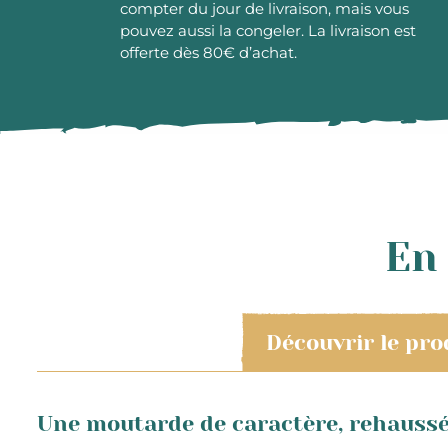
compter du jour de livraison, mais vous
pouvez aussi la congeler. La livraison est
offerte dès 80€ d’achat.
En 
Découvrir le pro
Une moutarde de caractère, rehaussé