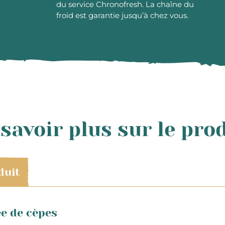
du service Chronofresh. La chaîne du
froid est garantie jusqu’à chez vous.
savoir plus sur le pro
duit
e de cèpes