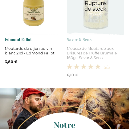
Rupture
de stock
Edmond Fallot
Savor & Sens
Moutarde de dijon au vin
Mousse de Moutarde aux
blanc 21cl - Edmond Fallot
Brisures de Truffe Brumale
160g - Savor & Sens
3,80 €
5
/5
6,10 €
Notre