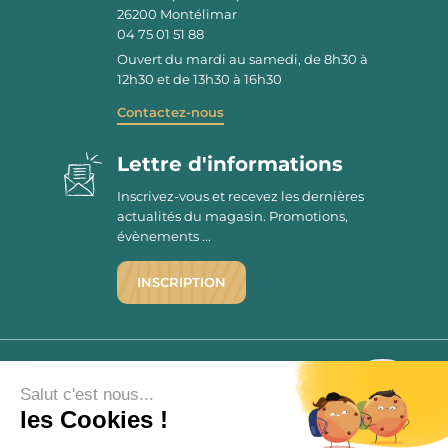
26200
Montélimar
04 75 01 51 88
Ouvert du mardi au samedi, de 8h30 à
12h30 et de 13h30 à 16h30
Contactez-nous
Lettre d'informations
Inscrivez-vous et recevez les dernières
actualités du magasin. Promotions,
évènements ...
INSCRIPTION
©1976 - 2026 - Maison Victor
Qui sommes-nous ?
9.7
Salut c'est nous...
/10
Mentions légales
les Cookies !
2780 AVIS
C.G.V.