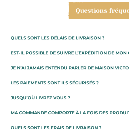
Questions fréqu
QUELS SONT LES DÉLAIS DE LIVRAISON ?
Les commandes sont préparées très rapidement. Vous r
EST-IL POSSIBLE DE SUIVRE L’EXPÉDITION DE MON 
Les préparations de commande se font du mardi au sam
Pour une livraison express, en 24h, vous pouvez sélecti
Lorsque vous aurez procédé au paiement de votre comma
JE N’AI JAMAIS ENTENDU PARLER DE MAISON VICTO
notifié à chaque étape par e-mail et vous recevrez vot
Notre Épicerie fine est basée à Montélimar où nous exer
LES PAIEMENTS SONT ILS SÉCURISÉS ?
une boutique physique reconnue localement. Nous somm
Le processus de paiement est sécurisé via notre parten
JUSQU’OÙ LIVREZ VOUS ?
des technologies de cryptage et d’authentification.
Nous livrons en France et partout en Europe (hors produi
MA COMMANDE COMPORTE À LA FOIS DES PRODUITS 
Si votre commande contient au moins 1 produit frais, l
QUELS SONT LES FRAIS DE LIVRAISON ?