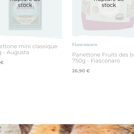
stock
stock
Fiasconaro
ttone mini classique
g - Augusta
Panettone Fruits des b
750g - Fiasconaro
 €
26,90 €