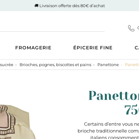
🚚 Livraison offerte dès 80€ d’achat
FROMAGERIE
ÉPICERIE FINE
C
 sucrée
Brioches, pognes, biscottes et pains
Panettone
Panett
Coupes
d'Auvergne-Rhône-Alpes
ucrée
Gigot de Drôme-Ardèche
s AOP
Côte de boeuf Charolaise
 et compotes
Panetto
es au Lait Cru
Poulet fermier de Quentin
ntrecôte
tiner
Nos saucisses maison
75
usions
Cognac Et Calvados
ranolas et mueslis
, Liqueur Et Crème
ognes, biscottes et pains
Certains d’entre vous n
brioche traditionnelle comp
crés
zcal Et Cachaca
italiens consomment 