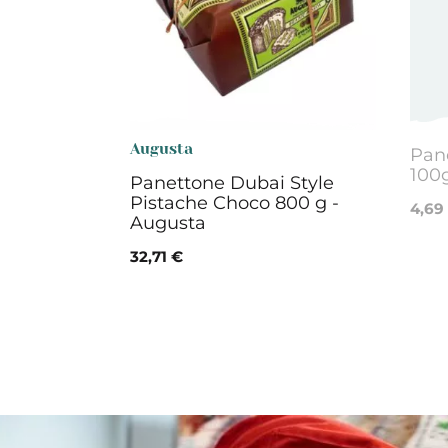
Augusta
Pane
100
Panettone Dubai Style
Pistache Choco 800 g -
4,69
Augusta
32,71 €