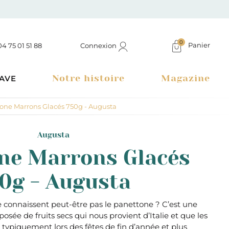
0
Panier
Connexion
04 75 01 51 88
Notre histoire
Magazine
AVE
one Marrons Glacés 750g - Augusta
Augusta
ne Marrons Glacés
0g - Augusta
e connaissent peut-être pas le panettone ? C’est une
osée de fruits secs qui nous provient d’Italie et que les
Boutique à Montélimar & Epicerie fine en ligne
typiquement lors des fêtes de fin d’année et plus