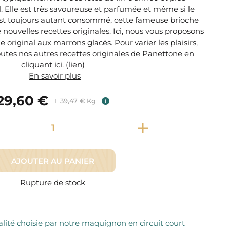
Fromager Affineurs depuis plus de 45 ans
. Elle est très savoureuse et parfumée et même si le
Découvrez + de 3000 références disponibles
Sélection dans les fermes locales depuis 1976
est toujours autant consommé, cette fameuse brioche
Découvrez notre sélection de Fromages livrés en 24h
 nouvelles recettes originales. Ici, nous vous proposons
Découvrir notre savoir-faire de maquignon
Sélection par notre sommelier
original aux marrons glacés. Pour varier les plaisirs,
utes nos autres recettes originales de Panettone en
Découvrir
cliquant ici. (lien)
En savoir plus
29,60 €
39,47 € Kg
i
AJOUTER AU PANIER
Rupture de stock
lité choisie par notre maquignon en circuit court