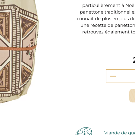
serie et préparations pour dessert
particulièrement à Noël
confiseries
panettone traditionnel 
arines
connaît de plus en plus de
une recette de panettone 
ocolats chauds
retrouvez également to
Viande de qua