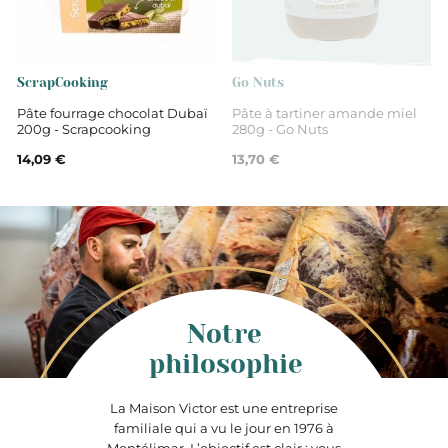
ScrapCooking
Go Nuts
Pâte fourrage chocolat Dubaï
Pâte à tartiner amande miel
200g - Scrapcooking
280g - Go Nuts
14,09 €
13,70 €
Notre
philosophie
La Maison Victor est une entreprise
familiale qui a vu le jour en 1976 à