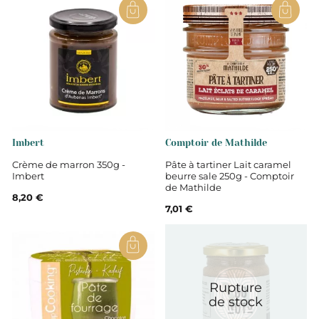
France
Provence-Alpes-Côte d'Azur
Vaucluse
lécithine de SOJA.
Imbert
Comptoir de Mathilde
Crème de marron 350g -
Pâte à tartiner Lait caramel
Imbert
beurre sale 250g - Comptoir
Sucre, graisses végétales (huiles
de Mathilde
8,20 €
7,01 €
tournesol, grignon d'olives, carthame
et beurre de cacao), pâte de NOISETTES 20%, cacao
maigre en poudre, émulsifiant
Rupture
Non
de stock