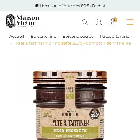
🚚 Livraison offerte dès 80€ d’achat
0
Accueil
Epicerie fine
Epicerie sucrée
Pâtes à tartiner
Pâte à tartiner Noir noisette 250g - Comptoir de Mathilde