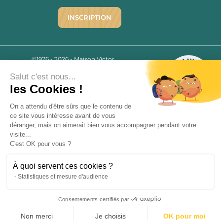
INSCRIPTION
©1976 - 2026 - Maison Victor
Qui sommes-nous ?
9.7
/10
Salut c'est nous...
Mentions légales
2780 AVIS
les Cookies !
C.G.V.
Politique de confidentialité
On a attendu d'être sûrs que le contenu de
FAQ
ce site vous intéresse avant de vous
déranger, mais on aimerait bien vous accompagner pendant votre
Livraisons
visite...
C'est OK pour vous ?
Paiement sécurisé
À quoi servent ces cookies ?
Statistiques et mesure d'audience
« L’abus d’alcool est dangereux pour la santé, à consommer avec
Consentements certifiés par
modération. La vente d’alcool est strictement interdite aux mineurs.
9.7
/10
»
2780 avis
Non merci
Je choisis
OK pour moi