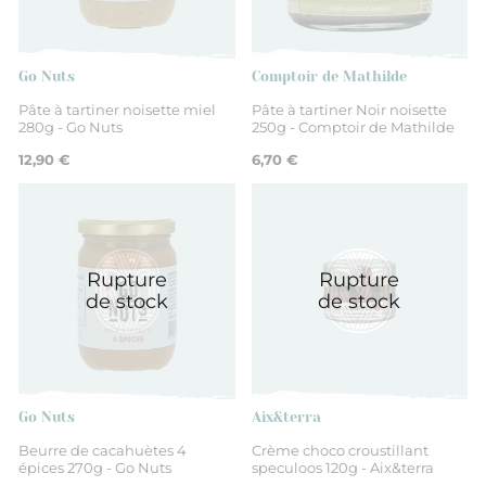
Drôme
Go Nuts
Comptoir de Mathilde
Pâte à tartiner noisette miel
Pâte à tartiner Noir noisette
280g - Go Nuts
250g - Comptoir de Mathilde
12,90 €
6,70 €
Rupture
Rupture
de stock
de stock
Go Nuts
Aix&terra
Beurre de cacahuètes 4
Crème choco croustillant
épices 270g - Go Nuts
speculoos 120g - Aix&terra