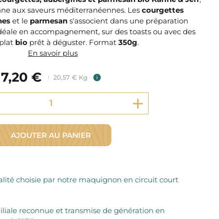
Fromager Affineurs depuis plus de 45 ans
Découvrez + de 3000 références disponibles
nne aux saveurs méditerranéennes. Les
courgettes
Sélection dans les fermes locales depuis 1976
Découvrez notre sélection de Fromages livrés en 24h
nes
et le
parmesan
s'associent dans une préparation
déale en accompagnement, sur des toasts ou avec des
Découvrir notre savoir-faire de maquignon
Sélection par notre sommelier
 plat
bio
prêt à déguster. Format
350g
.
En savoir plus
Découvrir
7,20 €
20,57 € Kg
i
AJOUTER AU PANIER
lité choisie par notre maquignon en circuit court
iliale reconnue et transmise de génération en