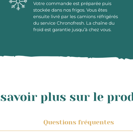
Votre commande est préparée puis
stockée dans nos frigos. Vous êtes
ensuite livré par les camions réfrigérés
du service Chronofresh. La chaîne du
froid est garantie jusqu’à chez vous.
savoir plus sur le pro
Questions fréquentes