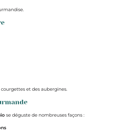
ourmandise.
re
 courgettes et des aubergines.
ourmande
io
se déguste de nombreuses façons :
ons