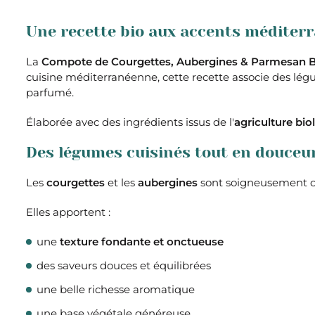
Une recette bio aux accents méditer
La
Compote de Courgettes, Aubergines & Parmesan B
cuisine méditerranéenne, cette recette associe des lé
parfumé.
Élaborée avec des ingrédients issus de l'
agriculture bio
Des légumes cuisinés tout en douceu
Les
courgettes
et les
aubergines
sont soigneusement cui
Elles apportent :
une
texture fondante et onctueuse
des saveurs douces et équilibrées
une belle richesse aromatique
une base végétale généreuse