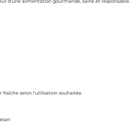
eur d'une alimentation gourmande, saine et responsable.
 fraîche selon l'utilisation souhaitée.
mesan