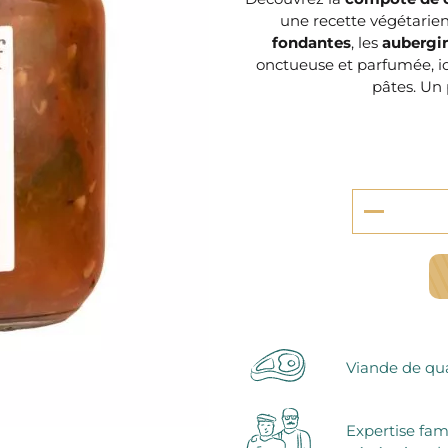
serie et préparations pour dessert
une recette végétarie
confiseries
fondantes
, les
aubergi
arines
onctueuse et parfumée, i
pâtes. Un
ocolats chauds
Viande de qua
Expertise fam