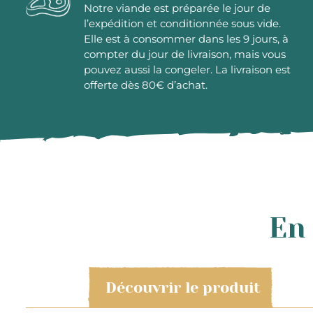
Notre viande est préparée le jour de
l’expédition et conditionnée sous vide.
Elle est à consommer dans les 9 jours, à
compter du jour de livraison, mais vous
pouvez aussi la congeler. La livraison est
offerte dès 80€ d’achat.
En 
Découvrir le produit