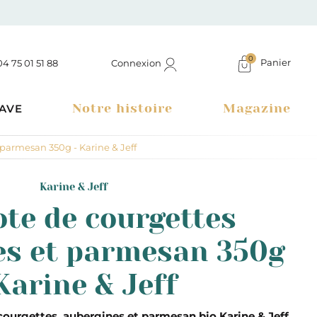
0
Panier
Connexion
04 75 01 51 88
Notre histoire
Magazine
AVE
parmesan 350g - Karine & Jeff
Karine & Jeff
te de courgettes
es et parmesan 350g
Karine & Jeff
Boutique à Montélimar & Epicerie fine en ligne
ourgettes, aubergines et parmesan bio Karine & Jeff
,