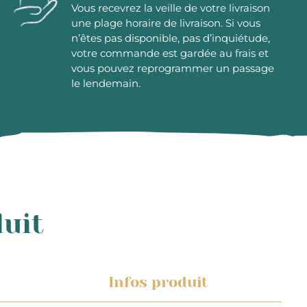
Vous recevrez la veille de votre livraison
une plage horaire de livraison. Si vous
n’êtes pas disponible, pas d’inquiétude,
votre commande est gardée au frais et
vous pouvez reprogrammer un passage
le lendemain.
duit
Infos produit