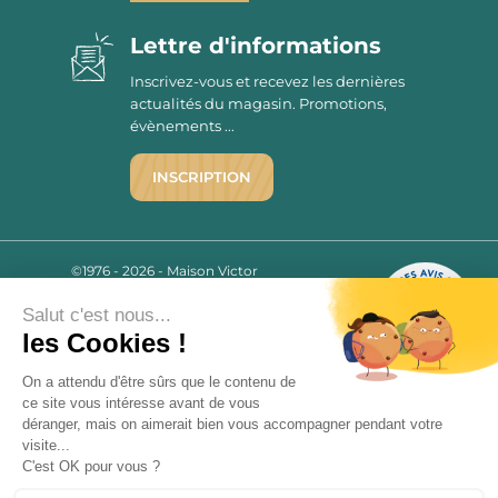
Lettre d'informations
Inscrivez-vous et recevez les dernières
actualités du magasin. Promotions,
évènements ...
INSCRIPTION
©1976 - 2026 - Maison Victor
Qui sommes-nous ?
9.7
/10
Salut c'est nous...
Mentions légales
2780 AVIS
les Cookies !
C.G.V.
Politique de confidentialité
On a attendu d'être sûrs que le contenu de
FAQ
ce site vous intéresse avant de vous
Livraisons
déranger, mais on aimerait bien vous accompagner pendant votre
visite...
C'est OK pour vous ?
Paiement sécurisé