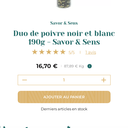
Savor & Sens
Duo de poivre noir et blanc
190g - Savor & Sens
1
avis
5
/5
16,70 €
87,89 € Kg
i
AJOUTER AU PANIER
Derniers articles en stock