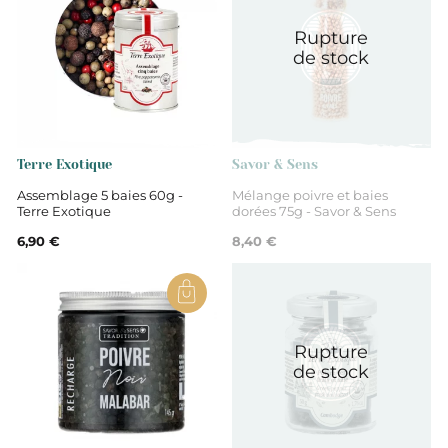
Rupture
de stock
Terre Exotique
Savor & Sens
Assemblage 5 baies 60g -
Mélange poivre et baies
Terre Exotique
dorées 75g - Savor & Sens
6,90 €
8,40 €
Rupture
de stock