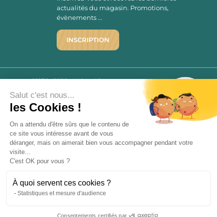
actualités du magasin. Promotions,
évènements ...
INSCRIPTION
©1976 - 2026 - Maison Victor
Qui sommes-nous ?
9.7
Salut c'est nous...
/10
Mentions légales
les Cookies !
2780 AVIS
C.G.V.
On a attendu d'être sûrs que le contenu de
Politique de confidentialité
ce site vous intéresse avant de vous
FAQ
déranger, mais on aimerait bien vous accompagner pendant votre
Livraisons
visite...
C'est OK pour vous ?
Paiement sécurisé
À quoi servent ces cookies ?
Statistiques et mesure d'audience
« L’abus d’alcool est dangereux pour la santé, à consommer avec
Consentements certifiés par