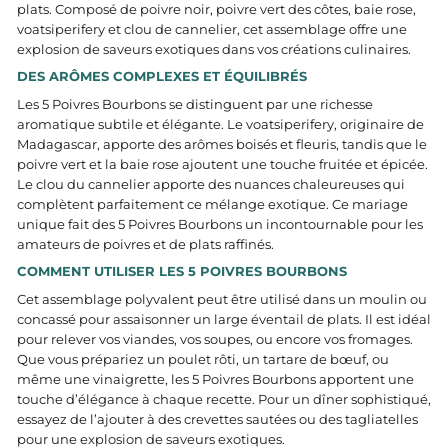
plats. Composé de poivre noir, poivre vert des côtes, baie rose,
voatsiperifery et clou de cannelier, cet assemblage offre une
explosion de saveurs exotiques dans vos créations culinaires.
DES ARÔMES COMPLEXES ET ÉQUILIBRÉS
Les 5 Poivres Bourbons se distinguent par une richesse
aromatique subtile et élégante. Le voatsiperifery, originaire de
Madagascar, apporte des arômes boisés et fleuris, tandis que le
poivre vert et la baie rose ajoutent une touche fruitée et épicée.
Le clou du cannelier apporte des nuances chaleureuses qui
complètent parfaitement ce mélange exotique. Ce mariage
unique fait des 5 Poivres Bourbons un incontournable pour les
amateurs de poivres et de plats raffinés.
COMMENT UTILISER LES 5 POIVRES BOURBONS
Cet assemblage polyvalent peut être utilisé dans un moulin ou
concassé pour assaisonner un large éventail de plats. Il est idéal
pour relever vos viandes, vos soupes, ou encore vos fromages.
Que vous prépariez un poulet rôti, un tartare de bœuf, ou
même une vinaigrette, les 5 Poivres Bourbons apportent une
touche d’élégance à chaque recette. Pour un dîner sophistiqué,
essayez de l’ajouter à des crevettes sautées ou des tagliatelles
pour une explosion de saveurs exotiques.