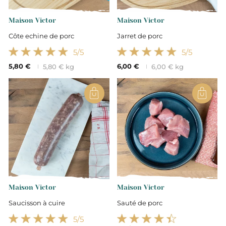
Emballé sous vide pour une
meilleure conservation
Maison Victor
Maison Victor
Côte echine de porc
Jarret de porc
Remise Quantité
5
/5
5
/5
5,80 €
6,00 €
5,80 € kg
6,00 € kg
Maison Victor
Maison Victor
Saucisson à cuire
Sauté de porc
5
/5