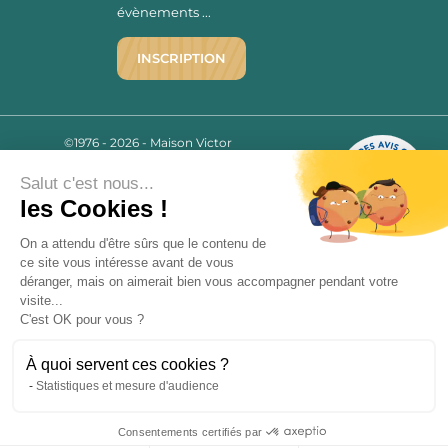
évènements ...
INSCRIPTION
©1976 - 2026 - Maison Victor
Qui sommes-nous ?
9.7
/10
Salut c'est nous...
Mentions légales
2779 AVIS
les Cookies !
C.G.V.
Politique de confidentialité
On a attendu d'être sûrs que le contenu de
FAQ
ce site vous intéresse avant de vous
Livraisons
déranger, mais on aimerait bien vous accompagner pendant votre
visite...
C'est OK pour vous ?
Paiement sécurisé
À quoi servent ces cookies ?
Statistiques et mesure d'audience
« L’abus d’alcool est dangereux pour la santé, à consommer avec
modération. La vente d’alcool est strictement interdite aux mineurs.
Consentements certifiés par
»
9.7
/10