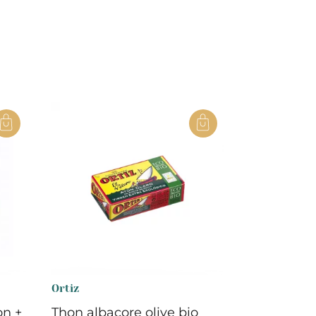
Ortiz
on +
Thon albacore olive bio