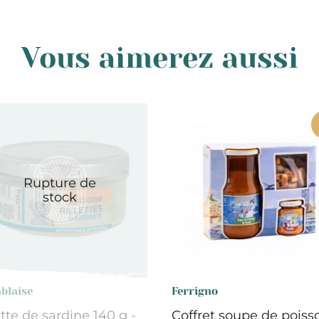
Vous aimerez aussi
Rupture de
stock
blaise
Ferrigno
ette de sardine 140 g -
Coffret soupe de poiss