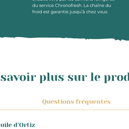
du service Chronofresh. La chaîne du
froid est garantie jusqu’à chez vous.
savoir plus sur le pro
Questions fréquentes
ile d'Ortiz