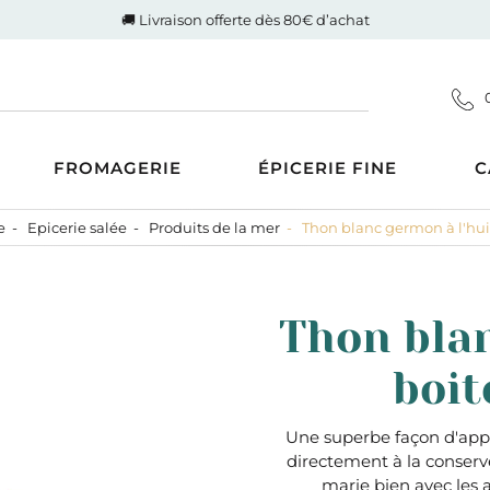
🚚 Livraison offerte dès 80€ d’achat
FROMAGERIE
ÉPICERIE FINE
C
e
Epicerie salée
Produits de la mer
Thon blanc germon à l'huile
Coupes
d'Auvergne-Rhône-Alpes
ucrée
Gigot de Drôme-Ardèche
s AOP
Côte de boeuf Charolaise
 et compotes
Thon blan
es au Lait Cru
Poulet fermier de Quentin
ntrecôte
tiner
Nos saucisses maison
boit
usions
Cognac Et Calvados
ranolas et mueslis
, Liqueur Et Crème
ognes, biscottes et pains
Une superbe façon d'appré
directement à la conserver
crés
zcal Et Cachaca
marie bien avec les an