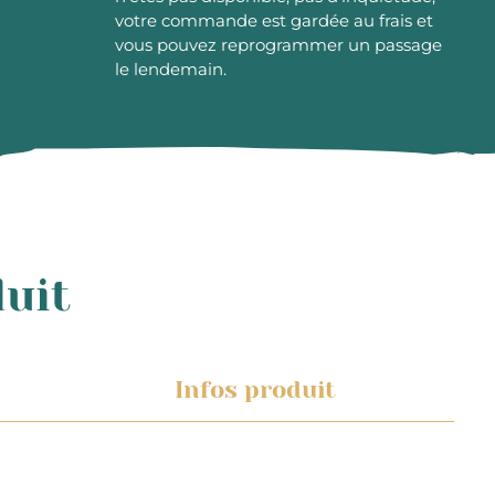
votre commande est gardée au frais et
vous pouvez reprogrammer un passage
le lendemain.
duit
Infos produit