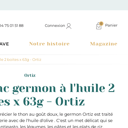
0
Panier
Connexion
04 75 01 51 88
Notre histoire
Magazine
AVE
 2 boites x 63g - Ortiz
Ortiz
c germon à l'huile 2
es x 63g - Ortiz
cier le thon au goût doux, le germon Ortiz est traité
ie avec de l'huile d'olive . C'est un met délicat qui se
Boutique à Montélimar & Epicerie fine en ligne
tipasto, les légumes, les pâtes et les plats de riz.