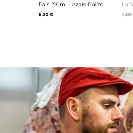
frais 210ml - Azaïs-Polito
La S
6,20 €
4,00