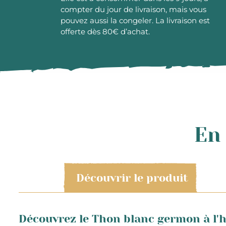
compter du jour de livraison, mais vous
pouvez aussi la congeler. La livraison est
offerte dès 80€ d’achat.
En 
Découvrir le produit
Découvrez le Thon blanc germon à l'hu