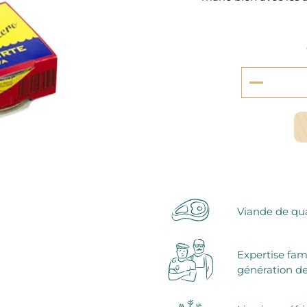
serie et préparations pour dessert
confiseries
arines
ocolats chauds
Viande de qua
Expertise fam
génération de