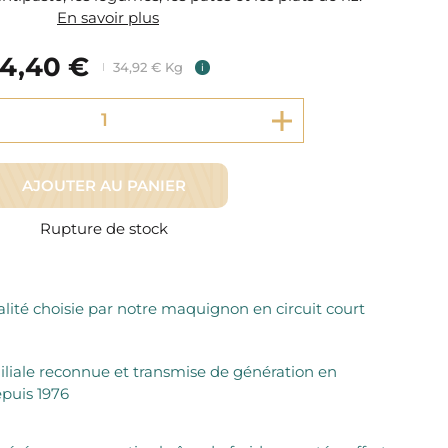
Fromager Affineurs depuis plus de 45 ans
En savoir plus
Découvrez + de 3000 références disponibles
Sélection dans les fermes locales depuis 1976
Découvrez notre sélection de Fromages livrés en 24h
4,40 €
Découvrir notre savoir-faire de maquignon
34,92 € Kg
i
Sélection par notre sommelier
Découvrir
AJOUTER AU PANIER
Rupture de stock
lité choisie par notre maquignon en circuit court
iliale reconnue et transmise de génération en
puis 1976