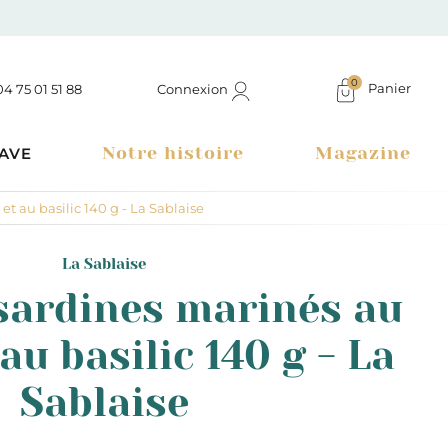
0
Panier
Connexion
04 75 01 51 88
Notre histoire
Magazine
AVE
et au basilic 140 g - La Sablaise
La Sablaise
 sardines marinés au
 au basilic 140 g - La
Sablaise
Boutique à Montélimar & Epicerie fine en ligne