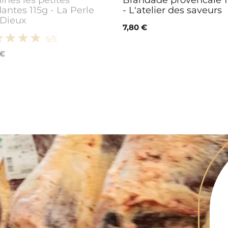
ines les petites
Brandade provencale 
antes 115g - La Perle
- L'atelier des saveurs
 Dieux
7,80 €
5
/5
 €