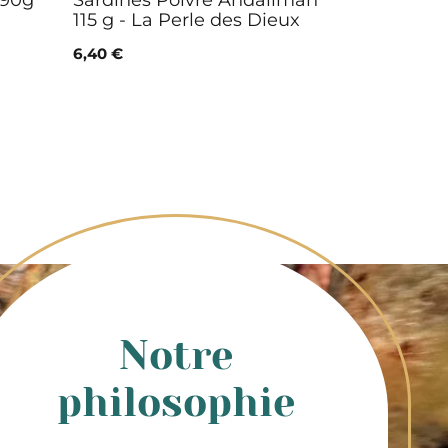
190g
Sardines Poivre Andaliman
115 g - La Perle des Dieux
6,40 €
Notre
philosophie