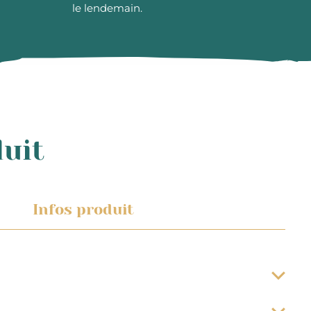
le lendemain.
duit
Infos produit
a date d’expédition du colis. Les préparations de