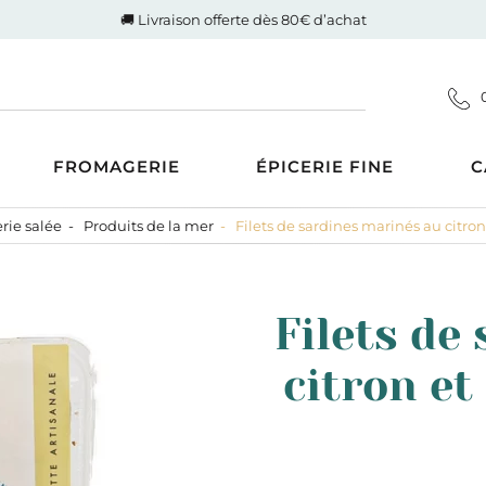
🚚 Livraison offerte dès 80€ d’achat
FROMAGERIE
ÉPICERIE FINE
C
rie salée
Produits de la mer
Filets de sardines marinés au citron 
Coupes
d'Auvergne-Rhône-Alpes
ucrée
Gigot de Drôme-Ardèche
s AOP
Côte de boeuf Charolaise
 et compotes
Filets de
es au Lait Cru
Poulet fermier de Quentin
ntrecôte
tiner
Nos saucisses maison
citron et
usions
Cognac Et Calvados
ranolas et mueslis
, Liqueur Et Crème
ognes, biscottes et pains
crés
zcal Et Cachaca