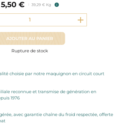
Fromager Affineurs depuis plus de 45 ans
5,50 €
39,29 € Kg
Découvrez + de 3000 références disponibles
i
Sélection dans les fermes locales depuis 1976
Découvrez notre sélection de Fromages livrés en 24h
Découvrir notre savoir-faire de maquignon
Sélection par notre sommelier
Découvrir
AJOUTER AU PANIER
Rupture de stock
lité choisie par notre maquignon en circuit court
iliale reconnue et transmise de génération en
puis 1976
igérée, avec garantie chaîne du froid respectée, offerte
hat