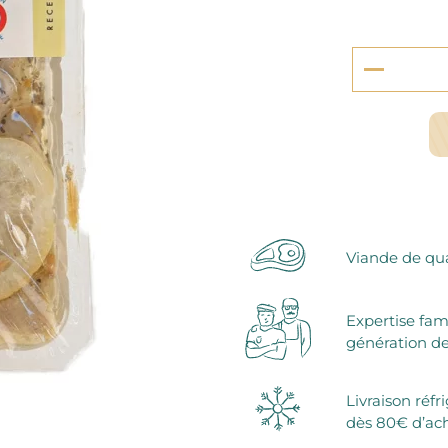
serie et préparations pour dessert
confiseries
arines
ocolats chauds
Viande de qua
Expertise fam
génération de
Livraison réfr
dès 80€ d’ac