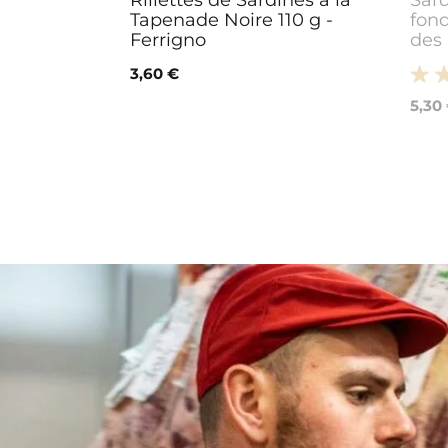
Rillettes de Sardines à la
Sard
Tapenade Noire 110 g -
fond
Ferrigno
des
3,60 €
5,30