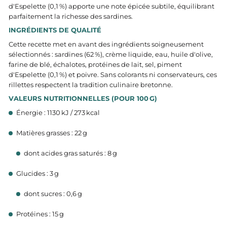
d'Espelette (0,1 %) apporte une note épicée subtile, équilibrant
parfaitement la richesse des sardines.​
INGRÉDIENTS DE QUALITÉ
Cette recette met en avant des ingrédients soigneusement
sélectionnés : sardines (62 %), crème liquide, eau, huile d'olive,
farine de blé, échalotes, protéines de lait, sel, piment
d'Espelette (0,1 %) et poivre. Sans colorants ni conservateurs, ces
rillettes respectent la tradition culinaire bretonne.​
VALEURS NUTRITIONNELLES (POUR 100 G)
Énergie : 1130 kJ / 273 kcal
Matières grasses : 22 g
dont acides gras saturés : 8 g
Glucides : 3 g
dont sucres : 0,6 g
Protéines : 15 g