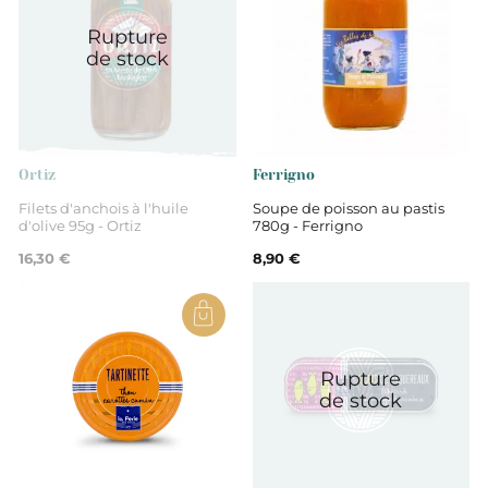
Rupture
Non
de stock
Conserves de poisson
Ortiz
Ferrigno
Filets d'anchois à l'huile
Soupe de poisson au pastis
d'olive 95g - Ortiz
780g - Ferrigno
16,30 €
8,90 €
Rupture
de stock