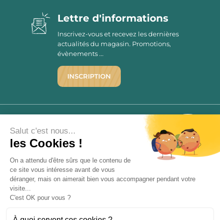
Lettre d'informations
Inscrivez-vous et recevez les dernières
actualités du magasin. Promotions,
évènements ...
INSCRIPTION
©1976 - 2026 - Maison Victor
Qui sommes-nous ?
9.7
Salut c'est nous...
/10
Mentions légales
les Cookies !
2780 AVIS
C.G.V.
On a attendu d'être sûrs que le contenu de
Politique de confidentialité
ce site vous intéresse avant de vous
FAQ
déranger, mais on aimerait bien vous accompagner pendant votre
Livraisons
visite...
C'est OK pour vous ?
Paiement sécurisé
À quoi servent ces cookies ?