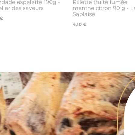
dade espelette 190g -
Rillette truite fumée
elier des saveurs
menthe citron 90 g - L
Sablaise
 €
4,10 €