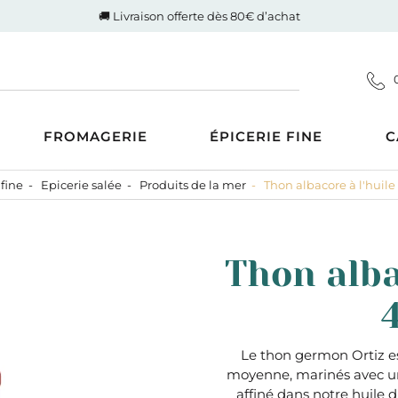
🚚 Livraison offerte dès 80€ d’achat
FROMAGERIE
ÉPICERIE FINE
C
 fine
Epicerie salée
Produits de la mer
Thon albacore à l'huile 
Coupes
d'Auvergne-Rhône-Alpes
ucrée
Gigot de Drôme-Ardèche
s AOP
Côte de boeuf Charolaise
 et compotes
Thon albac
es au Lait Cru
Poulet fermier de Quentin
ntrecôte
tiner
Nos saucisses maison
usions
Cognac Et Calvados
ranolas et mueslis
, Liqueur Et Crème
ognes, biscottes et pains
Le thon germon Ortiz est
moyenne, marinés avec un 
crés
zcal Et Cachaca
affiné dans notre huile d