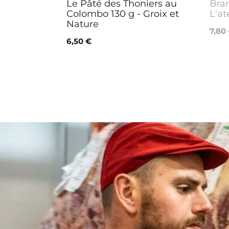
Le Pâté des Thoniers au
Bran
Colombo 130 g - Groix et
L'at
Nature
7,80
6,50 €