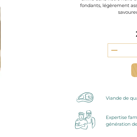
serie et préparations pour dessert
fondants, légèrement assa
confiseries
savoureux
arines
ocolats chauds
Viande de qua
Expertise fam
génération de