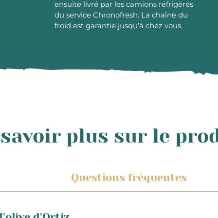
ensuite livré par les camions réfrigérés
du service Chronofresh. La chaîne du
froid est garantie jusqu’à chez vous.
savoir plus sur le pro
Questions fréquentes
'olive d'Ortiz