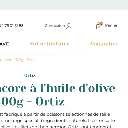
0
Panier
Connexion
04 75 01 51 88
Notre histoire
Magazine
AVE
d'olive 400g - Ortiz
Ortiz
ore à l'huile d'olive
400g - Ortiz
 fabriqué à partir de poissons sélectionnés de taille
mélange spécial d'ingrédients naturels. Il est ensuite
Boutique à Montélimar & Epicerie fine en ligne
'olive. Les filets de thon germon Ortiz sont tendres et