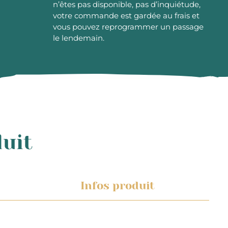
n’êtes pas disponible, pas d’inquiétude,
votre commande est gardée au frais et
vous pouvez reprogrammer un passage
le lendemain.
duit
Infos produit