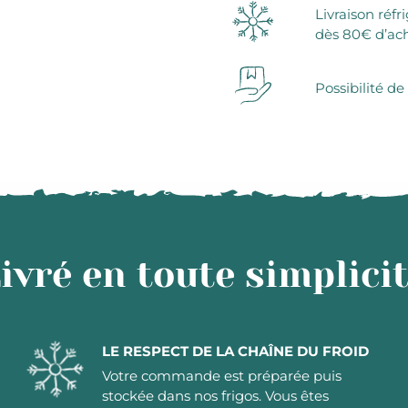
Livraison réfr
dès 80€ d’ac
Possibilité de
ivré en toute simplici
LE RESPECT DE LA CHAÎNE DU FROID
Votre commande est préparée puis
stockée dans nos frigos. Vous êtes