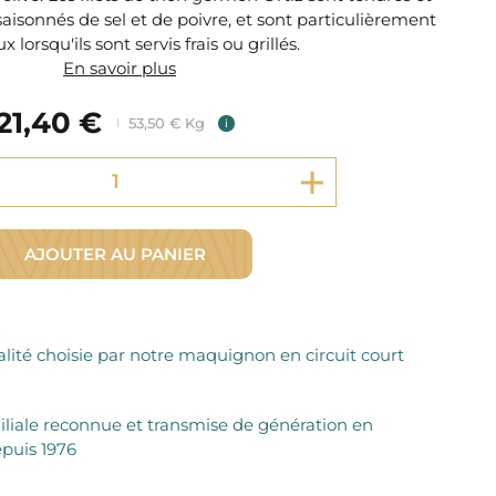
Fromager Affineurs depuis plus de 45 ans
isonnés de sel et de poivre, et sont particulièrement
Découvrez + de 3000 références disponibles
Sélection dans les fermes locales depuis 1976
 lorsqu'ils sont servis frais ou grillés.
Découvrez notre sélection de Fromages livrés en 24h
En savoir plus
Découvrir notre savoir-faire de maquignon
Sélection par notre sommelier
21,40 €
53,50 € Kg
i
Découvrir
AJOUTER AU PANIER
lité choisie par notre maquignon en circuit court
iliale reconnue et transmise de génération en
puis 1976