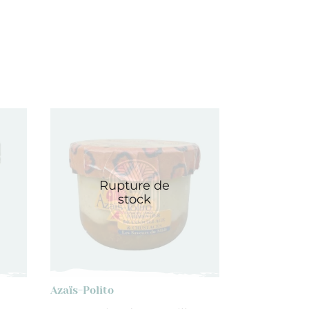
Rupture de
stock
Azaïs-Polito