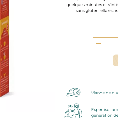
serie et préparations pour dessert
quelques minutes et s’intè
confiseries
sans gluten, elle est 
arines
ocolats chauds
Viande de qua
Expertise fam
génération de