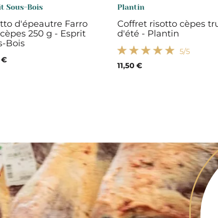
it Sous-Bois
Plantin
tto d'épeautre Farro
Coffret risotto cèpes tr
cèpes 250 g - Esprit
d'été - Plantin
s-Bois
5
/5
 €
11,50 €