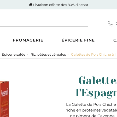
🚚 Livraison offerte dès 80€ d’achat
FROMAGERIE
ÉPICERIE FINE
C
Epicerie salée
Riz, pâtes et céréales
Galettes de Pois Chiche à 
Coupes
d'Auvergne-Rhône-Alpes
ucrée
Gigot de Drôme-Ardèche
s AOP
Côte de boeuf Charolaise
 et compotes
Galette
es au Lait Cru
Poulet fermier de Quentin
ntrecôte
tiner
Nos saucisses maison
l'Espag
usions
Cognac Et Calvados
ranolas et mueslis
, Liqueur Et Crème
ognes, biscottes et pains
La Galette de Pois Chiche 
riche en protéines végétal
crés
zcal Et Cachaca
de piment de Cayenne. In