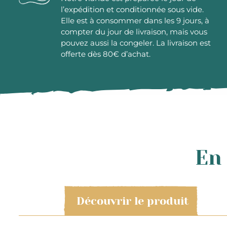
l’expédition et conditionnée sous vide.
Elle est à consommer dans les 9 jours, à
compter du jour de livraison, mais vous
pouvez aussi la congeler. La livraison est
offerte dès 80€ d’achat.
En 
Découvrir le produit