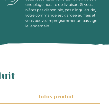
une plage horaire de livraison. Si vous
n’êtes pas disponible, pas d’inquiétude,
votre commande est gardée au frais et
vous pouvez reprogrammer un passage
le lendemain.
duit
Infos produit