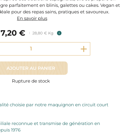
Fromager Affineurs depuis plus de 45 ans
gre parfaitement en blinis, galettes ou cakes. Vegan et
Découvrez + de 3000 références disponibles
Sélection dans les fermes locales depuis 1976
idéale pour des repas sains, pratiques et savoureux.
Découvrez notre sélection de Fromages livrés en 24h
En savoir plus
Découvrir notre savoir-faire de maquignon
Sélection par notre sommelier
7,20 €
28,80 € Kg
i
Découvrir
AJOUTER AU PANIER
Rupture de stock
lité choisie par notre maquignon en circuit court
iliale reconnue et transmise de génération en
puis 1976