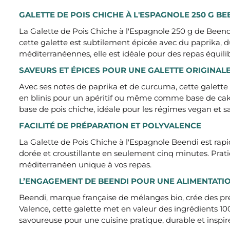
GALETTE DE POIS CHICHE À L'ESPAGNOLE 250 G B
La Galette de Pois Chiche à l'Espagnole 250 g de Beendi
cette galette est subtilement épicée avec du paprika,
méditerranéennes, elle est idéale pour des repas équil
SAVEURS ET ÉPICES POUR UNE GALETTE ORIGINAL
Avec ses notes de paprika et de curcuma, cette galette 
en blinis pour un apéritif ou même comme base de cakes. 
base de pois chiche, idéale pour les régimes vegan et s
FACILITÉ DE PRÉPARATION ET POLYVALENCE
La Galette de Pois Chiche à l'Espagnole Beendi est rapide
dorée et croustillante en seulement cinq minutes. Prati
méditerranéen unique à vos repas.
L’ENGAGEMENT DE BEENDI POUR UNE ALIMENTATI
Beendi, marque française de mélanges bio, crée des prépa
Valence, cette galette met en valeur des ingrédients 10
savoureuse pour une cuisine pratique, durable et inspiré