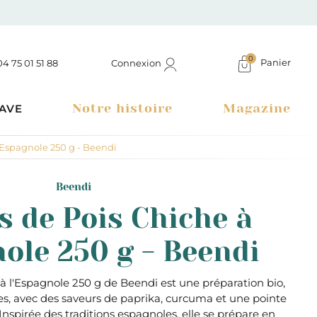
0
Panier
Connexion
04 75 01 51 88
Notre histoire
Magazine
AVE
l'Espagnole 250 g - Beendi
Beendi
s de Pois Chiche à
nole 250 g - Beendi
à l'Espagnole 250 g de Beendi est une préparation bio,
es, avec des saveurs de paprika, curcuma et une pointe
Boutique à Montélimar & Epicerie fine en ligne
spirée des traditions espagnoles, elle se prépare en