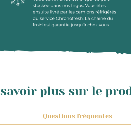
stockée dans nos frigos. Vous êtes
ensuite livré par les camions réfrigérés
du service Chronofresh. La chaîne du
froid est garantie jusqu’à chez vous.
savoir plus sur le pro
Questions fréquentes