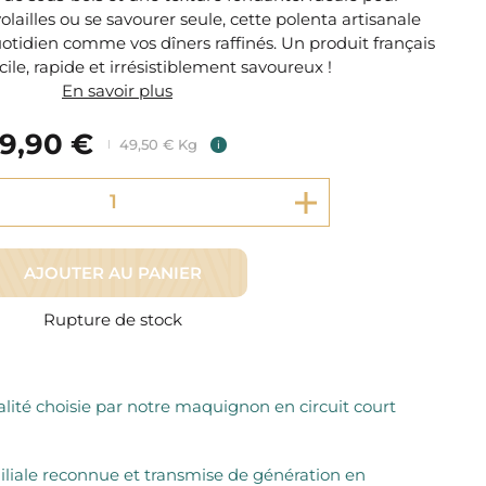
Fromager Affineurs depuis plus de 45 ans
ailles ou se savourer seule, cette polenta artisanale
Découvrez + de 3000 références disponibles
Sélection dans les fermes locales depuis 1976
otidien comme vos dîners raffinés. Un produit français
Découvrez notre sélection de Fromages livrés en 24h
cile, rapide et irrésistiblement savoureux !
Découvrir notre savoir-faire de maquignon
Sélection par notre sommelier
En savoir plus
Découvrir
9,90 €
49,50 € Kg
i
AJOUTER AU PANIER
Rupture de stock
lité choisie par notre maquignon en circuit court
iliale reconnue et transmise de génération en