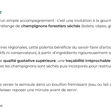
T
u’un simple accompagnement : c’est une invitation à la gou
 mélange de
champignons forestiers séchés
(bolets, cèpes, gi
ires régionales, cette polenta bénéficie du savoir-faire d’ar
tifs ni conservateurs, à partir d’ingrédients rigoureusement s
ne
qualité gustative supérieure
, une
traçabilité irréprochable
et les champignons sont séchés puis incorporés pour restitu
t de verser la semoule dans un bouillon frémissant (eau ou lai
aisser reposer une minute avant de servir.
e.