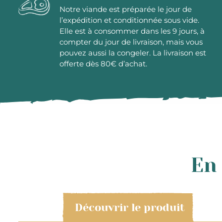
Notre viande est préparée le jour de
l’expédition et conditionnée sous vide.
Elle est à consommer dans les 9 jours, à
compter du jour de livraison, mais vous
pouvez aussi la congeler. La livraison est
offerte dès 80€ d’achat.
En 
Découvrir le produit