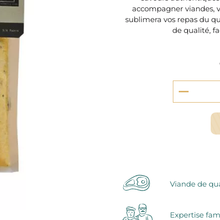
serie et préparations pour dessert
accompagner viandes, vol
confiseries
sublimera vos repas du qu
arines
de qualité, fa
ocolats chauds
Viande de qua
Expertise fam