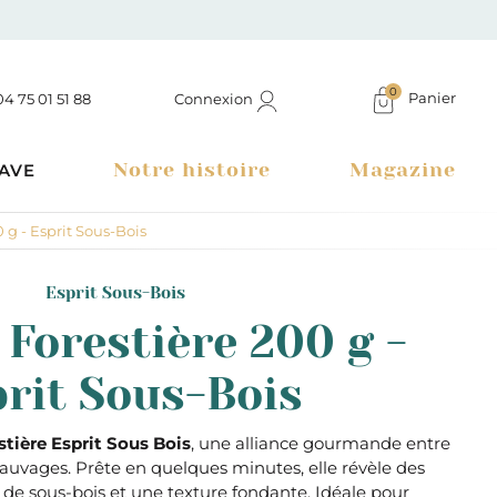
0
Panier
Connexion
04 75 01 51 88
Notre histoire
Magazine
AVE
 g - Esprit Sous-Bois
Esprit Sous-Bois
 Forestière 200 g -
rit Sous-Bois
stière Esprit Sous Bois
, une alliance gourmande entre
uvages. Prête en quelques minutes, elle révèle des
Boutique à Montélimar & Epicerie fine en ligne
de sous-bois et une texture fondante. Idéale pour