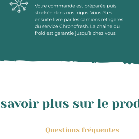
Votre commande est préparée puis
stockée dans nos frigos. Vous êtes
ensuite livré par les camions réfrigérés
du service Chronofresh. La chaîne du
froid est garantie jusqu’à chez vous.
savoir plus sur le pro
Questions fréquentes