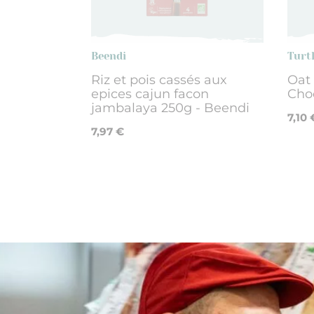
Beendi
Turt
Riz et pois cassés aux
Oat
epices cajun facon
Choc
jambalaya 250g - Beendi
7,10 
7,97 €